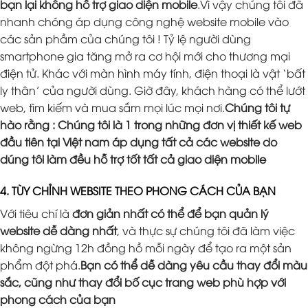
bạn lại không hỗ trợ giao diện mobile
.Vì vậy chúng tôi đã
nhanh chóng áp dụng công nghệ website mobile vào
các sản phầm của chúng tôi ! Tỷ lệ người dùng
smartphone gia tăng mở ra cơ hội mới cho thương mại
điện tử. Khác với màn hình máy tính, điện thoại là vật ‘bất
ly thân’ của người dùng. Giờ đây, khách hàng có thể lướt
web, tìm kiếm và mua sắm mọi lúc mọi nơi.
Chúng tôi tự
hào rằng : Chúng tôi là 1 trong những đơn vị thiết kế web
đầu tiên tại Việt nam áp dụng tất cả các website do
dúng tôi làm đều hỗ trợ tốt tất cả giao diện mobile
4. TÙY CHỈNH WEBSITE THEO PHONG CÁCH CỦA BẠN
Với tiêu chí là
đơn giản nhất có thể để bạn quản lý
website dễ dàng nhất
, và thực sự chúng tôi đã làm việc
không ngừng 12h đồng hồ mỗi ngày để tạo ra một sản
phẩm đột phá.
Bạn có thể dễ dàng yêu cầu thay đổi màu
sắc, cũng như thay đổi bố cục trang web phù hợp với
phong cách của bạn