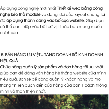
Áp dụng công nghệ mới nhất
Thiết kế web bằng công
nghệ kéo thả module
và dạng lưới của layout chúng tôi
đã
áp dụng thành công vào bố cục website
. Giúp bạn
có thể can thiệp vào bất cứ vị trí nào bạn mong muốn
chỉnh sửa
5. BÁN HÀNG ƯU VIỆT – TĂNG DOANH SỐ KINH DOANH
HIỆU QUẢ
Chức năng quản lý sản phẩm và đơn hàng tối ưu
nhất
giúp bạn dễ dàng vận hàng hệ thống website của mình
hiệu quả. Bạn sẽ dễ dàng quản lý khách hàng và mọi
thông tin liên quan đến cửa hàng của bạn 1 cách thông
minh và thân thiện nhất.