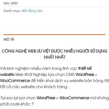
Mã:
5900
Danh mục:
Bất động sản
MÔ TẢ
CÔNG NGHỆ WEB ƯU VIỆT ĐƯỢC NHIỀU NGƯỜI SỬ DỤNG
NHẤT NHẤT
Với kinh nghiệm nhiều năm trong lĩnh vực
thiết kế
website
Web Khởi Nghiệp lựa chọn CMS
WordPress
+
WooCommerce
để triển khai dịch vụ website bán hàng tới
tất cả các website cho khách hàng .
Tại sao lại lựa chọn
WordPress
+
WooCommerce
mà không
phải code khác ?