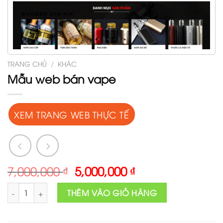
TRANG CHỦ
/
KHÁC
Mẫu web bán vape
XEM TRANG WEB THỰC TẾ
Original
Current
7,000,000
₫
5,000,000
₫
price
price
Mẫu web bán vape số lượng
was:
is:
THÊM VÀO GIỎ HÀNG
7,000,000 ₫.
5,000,000 ₫.