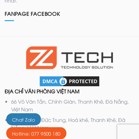
nhất.
FANPAGE FACEBOOK
ĐỊA CHỈ VĂN PHÒNG VIỆT NAM
66 Võ Văn Tần, Chính Gián, Thanh Khê, Đà Nẵng,
Việt Nam
Chat Zalo
132 Nguyễn Đức Trung, Hoà khê, Thanh Khê, Đà
Nẵng, Việt Nam
Hotline: 077 9500 180