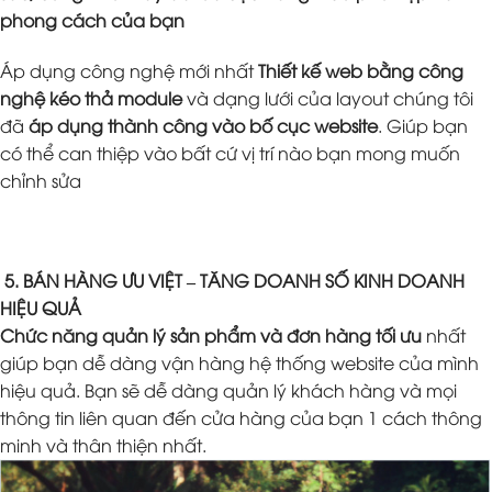
phong cách của bạn
Áp dụng công nghệ mới nhất
Thiết kế web bằng công
nghệ kéo thả module
và dạng lưới của layout chúng tôi
đã
áp dụng thành công vào bố cục website
. Giúp bạn
có thể can thiệp vào bất cứ vị trí nào bạn mong muốn
chỉnh sửa
5. BÁN HÀNG ƯU VIỆT – TĂNG DOANH SỐ KINH DOANH
HIỆU QUẢ
Chức năng quản lý sản phẩm và đơn hàng tối ưu
nhất
giúp bạn dễ dàng vận hàng hệ thống website của mình
hiệu quả. Bạn sẽ dễ dàng quản lý khách hàng và mọi
thông tin liên quan đến cửa hàng của bạn 1 cách thông
minh và thân thiện nhất.