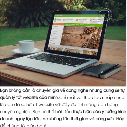
Bạn không cần là chuyên gia về công nghệ nhưng cũng sẽ tự
quản lý tốt website của mình
.Chỉ mất vài thao tác nhấp chuột
là bạn đã sở hữu 1 website với đầy đủ tính năng bán hàng
chuyên nghiệp. Bạn có thể bắt đầu
thực hiện các ý tưởng kinh
doanh ngay lập tức
mà
không tốn thời gian và công sức
. Hãy
để chúng tôi giúp bạn!