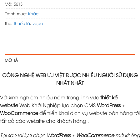
Mã:
5613
Danh mục:
Khác
Thẻ:
thuốc lá
,
vape
MÔ TẢ
CÔNG NGHỆ WEB ƯU VIỆT ĐƯỢC NHIỀU NGƯỜI SỬ DỤNG
NHẤT NHẤT
Với kinh nghiệm nhiều năm trong lĩnh vực
thiết kế
website
Web Khởi Nghiệp lựa chọn CMS
WordPress
+
WooCommerce
để triển khai dịch vụ website bán hàng tới
tất cả các website cho khách hàng .
Tại sao lại lựa chọn
WordPress
+
WooCommerce
mà không