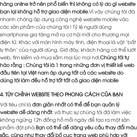
hàng online trở nên phổ biến thì không có lý do gì website
bạn lại không hỗ trợ giao diện mobile
.Vì vậy chúng tôi đã
nhanh chóng áp dụng công nghệ website mobile vào
các sản phầm của chúng tôi ! Tỷ lệ người dùng
smartphone gia tăng mở ra cơ hội mới cho thương mại
điện tử. Khác với màn hình máy tính, điện thoại là vật ‘bất
ly thân’ của người dùng. Giờ đây, khách hàng có thể lướt
web, tìm kiếm và mua sắm mọi lúc mọi nơi.
Chúng tôi tự
hào rằng : Chúng tôi là 1 trong những đơn vị thiết kế web
đầu tiên tại Việt nam áp dụng tất cả các website do
dúng tôi làm đều hỗ trợ tốt tất cả giao diện mobile
4. TÙY CHỈNH WEBSITE THEO PHONG CÁCH CỦA BẠN
Với tiêu chí là
đơn giản nhất có thể để bạn quản lý
website dễ dàng nhất
, và thực sự chúng tôi đã làm việc
không ngừng 12h đồng hồ mỗi ngày để tạo ra một sản
phẩm đột phá.
Bạn có thể dễ dàng yêu cầu thay đổi màu
sắc, cũng như thay đổi bố cục trang web phù hợp với