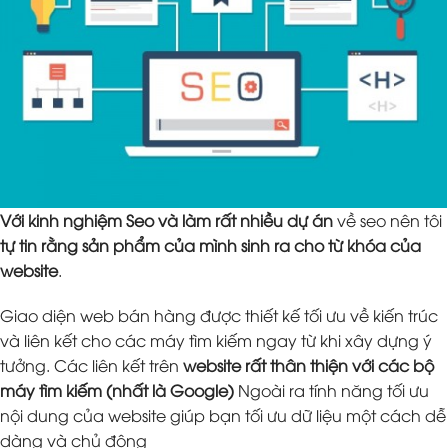
Với kinh nghiệm Seo và làm rất nhiều dự án
về seo nên tôi
tự tin rằng sản phẩm của mình sinh ra cho từ khóa của
website
.
Giao diện web bán hàng được thiết kế tối ưu về kiến trúc
và liên kết cho các máy tìm kiếm ngay từ khi xây dựng ý
tưởng. Các liên kết trên
website rất thân thiện với các bộ
máy tìm kiếm (nhất là Google)
Ngoài ra tính năng tối ưu
nội dung của website giúp bạn tối ưu dữ liệu một cách dễ
dàng và chủ động