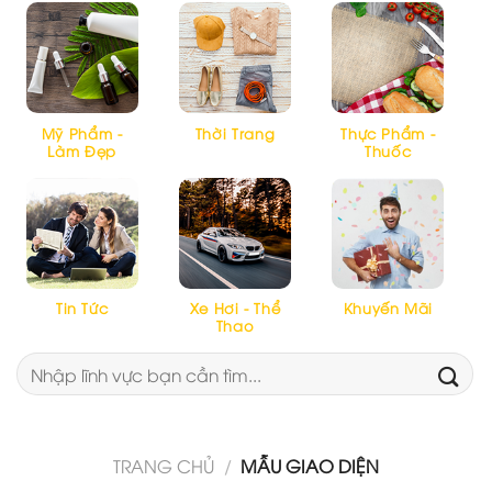
Mỹ Phẩm -
Thời Trang
Thực Phẩm -
Làm Đẹp
Thuốc
Tin Tức
Xe Hơi - Thể
Khuyến Mãi
Thao
Tìm
kiếm:
TRANG CHỦ
/
MẪU GIAO DIỆN