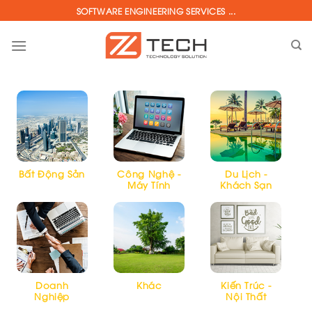
Skip
SOFTWARE ENGINEERING SERVICES ...
to
content
Bất Động Sản
Công Nghệ -
Du Lịch -
Máy Tính
Khách Sạn
Doanh
Khác
Kiến Trúc -
Nghiệp
Nội Thất