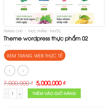
TRANG CHỦ
/
THỰC PHẨM - THUỐC
Theme wordpress thực phẩm 02
XEM TRANG WEB THỰC TẾ
Original
Current
7,000,000
₫
5,000,000
₫
price
price
Theme wordpress thực phẩm 02 số lượng
was:
is:
THÊM VÀO GIỎ HÀNG
7,000,000 ₫.
5,000,000 ₫.