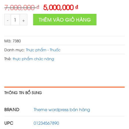
Original
Current
7,000,000
₫
5,000,000
₫
price
price
Theme wordpress thực phẩm chức năng 03 số lượng
was:
is:
THÊM VÀO GIỎ HÀNG
7,000,000 ₫.
5,000,000 ₫.
Mã:
7380
Danh mục:
Thực phẩm - Thuốc
Thẻ:
thực phẩm chức năng
THÔNG TIN BỔ SUNG
BRAND
Theme wordpress bán hàng
UPC
01234567890