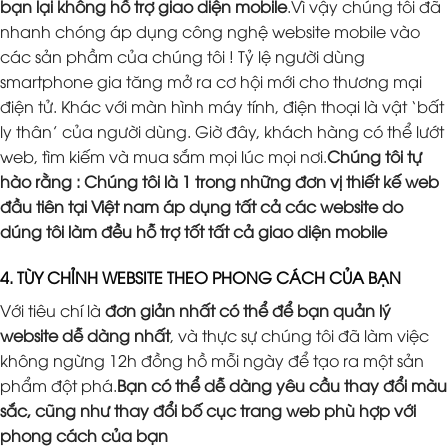
bạn lại không hỗ trợ giao diện mobile
.Vì vậy chúng tôi đã
nhanh chóng áp dụng công nghệ website mobile vào
các sản phầm của chúng tôi ! Tỷ lệ người dùng
smartphone gia tăng mở ra cơ hội mới cho thương mại
điện tử. Khác với màn hình máy tính, điện thoại là vật ‘bất
ly thân’ của người dùng. Giờ đây, khách hàng có thể lướt
web, tìm kiếm và mua sắm mọi lúc mọi nơi.
Chúng tôi tự
hào rằng : Chúng tôi là 1 trong những đơn vị thiết kế web
đầu tiên tại Việt nam áp dụng tất cả các website do
dúng tôi làm đều hỗ trợ tốt tất cả giao diện mobile
4. TÙY CHỈNH WEBSITE THEO PHONG CÁCH CỦA BẠN
Với tiêu chí là
đơn giản nhất có thể để bạn quản lý
website dễ dàng nhất
, và thực sự chúng tôi đã làm việc
không ngừng 12h đồng hồ mỗi ngày để tạo ra một sản
phẩm đột phá.
Bạn có thể dễ dàng yêu cầu thay đổi màu
sắc, cũng như thay đổi bố cục trang web phù hợp với
phong cách của bạn