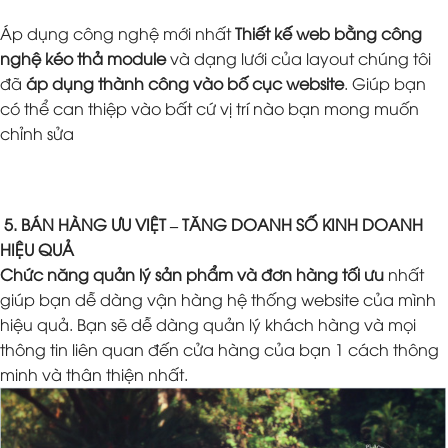
Áp dụng công nghệ mới nhất
Thiết kế web bằng công
nghệ kéo thả module
và dạng lưới của layout chúng tôi
đã
áp dụng thành công vào bố cục website
. Giúp bạn
có thể can thiệp vào bất cứ vị trí nào bạn mong muốn
chỉnh sửa
5. BÁN HÀNG ƯU VIỆT – TĂNG DOANH SỐ KINH DOANH
HIỆU QUẢ
Chức năng quản lý sản phẩm và đơn hàng tối ưu
nhất
giúp bạn dễ dàng vận hàng hệ thống website của mình
hiệu quả. Bạn sẽ dễ dàng quản lý khách hàng và mọi
thông tin liên quan đến cửa hàng của bạn 1 cách thông
minh và thân thiện nhất.