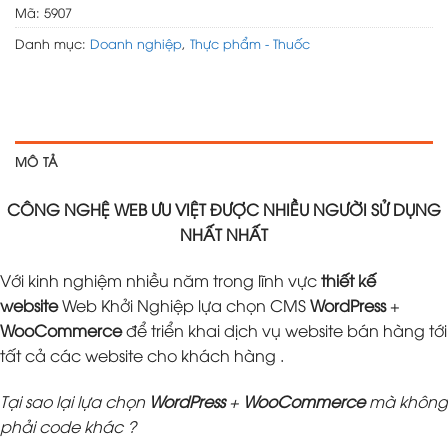
Mã:
5907
Danh mục:
Doanh nghiệp
,
Thực phẩm - Thuốc
MÔ TẢ
CÔNG NGHỆ WEB ƯU VIỆT ĐƯỢC NHIỀU NGƯỜI SỬ DỤNG
NHẤT NHẤT
Với kinh nghiệm nhiều năm trong lĩnh vực
thiết kế
website
Web Khởi Nghiệp lựa chọn CMS
WordPress
+
WooCommerce
để triển khai dịch vụ website bán hàng tới
tất cả các website cho khách hàng .
Tại sao lại lựa chọn
WordPress
+
WooCommerce
mà không
phải code khác ?