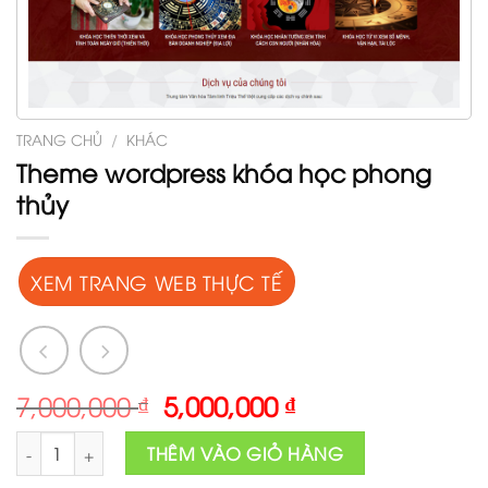
TRANG CHỦ
/
KHÁC
Theme wordpress khóa học phong
thủy
XEM TRANG WEB THỰC TẾ
Original
Current
7,000,000
₫
5,000,000
₫
price
price
Theme wordpress khóa học phong thủy số lượng
was:
is:
THÊM VÀO GIỎ HÀNG
7,000,000 ₫.
5,000,000 ₫.