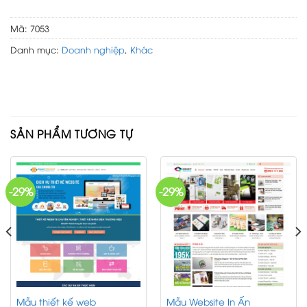
Mã:
7053
Danh mục:
Doanh nghiệp
,
Khác
SẢN PHẨM TƯƠNG TỰ
-29%
-29%
Mẫu thiết kế web
Mẫu Website In Ấn