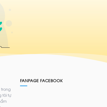
FANPAGE FACEBOOK
 trong
 tôi tự
phẩm
ả