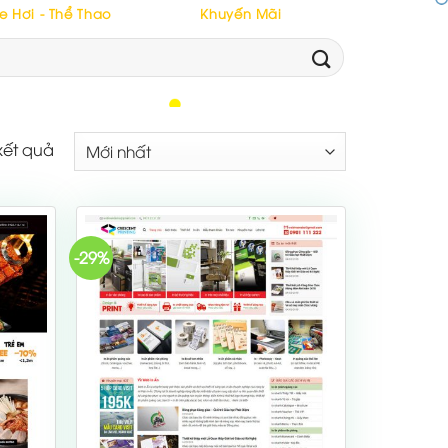
e Hơi - Thể Thao
Khuyến Mãi
kết quả
-29%