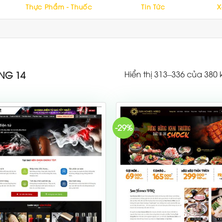
Thực Phẩm - Thuốc
Tin Tức
X
Hiển thị 313–336 của 380 
NG 14
-29%