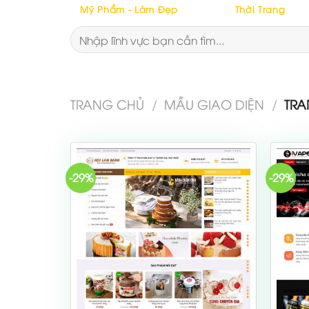
Mỹ Phẩm - Làm Đẹp
Thời Trang
Tìm
kiếm:
TRANG CHỦ
/
MẪU GIAO DIỆN
/
TRA
-29%
-29%