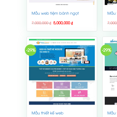
Mẫu web tiệm bánh ngọt
Mẫu 
Original
Current
7,000,000
₫
5,000,000
₫
7,00
price
price
was:
is:
7,000,000 ₫.
5,000,000 ₫.
-29%
-29%
Mẫu thiết kế web
Mẫu 