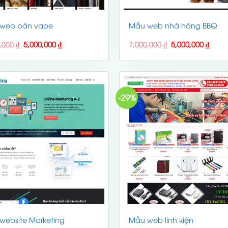
web bán vape
Mẫu web nhà hàng BBQ
Original
Current
Original
Curre
0,000
₫
5,000,000
₫
7,000,000
₫
5,000,000
₫
price
price
price
price
was:
is:
was:
is:
7,000,000 ₫.
5,000,000 ₫.
7,000,000 ₫.
5,000
-29%
website Marketing
Mẫu web linh kiện