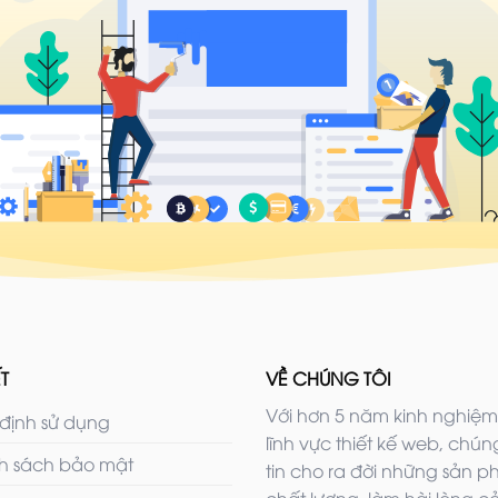
T
VỀ CHÚNG TÔI
Với hơn 5 năm kinh nghiệm
định sử dụng
lĩnh vực thiết kế web, chúng
h sách bảo mật
tin cho ra đời những sản 
chất lượng, làm hài lòng c