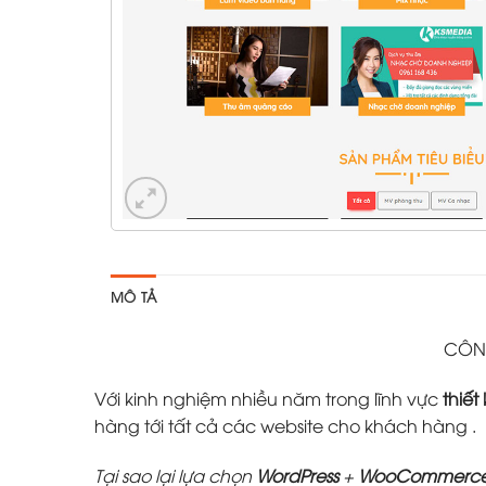
MÔ TẢ
CÔNG
Với kinh nghiệm nhiều năm trong lĩnh vực
thiết
hàng tới tất cả các website cho khách hàng .
Tại sao lại lựa chọn
WordPress
+
WooCommerc