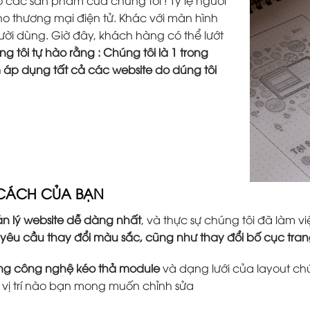
các sản phầm của chúng tôi ! Tỷ lệ người
o thương mại điện tử. Khác với màn hình
người dùng. Giờ đây, khách hàng có thể lướt
g tôi tự hào rằng : Chúng tôi là 1 trong
m áp dụng tất cả các website do dúng tôi
 CÁCH CỦA BẠN
n lý website dễ dàng nhất
, và thực sự chúng tôi đã làm
 yêu cầu thay đổi màu sắc, cũng như thay đổi bố cục tr
ằng công nghệ kéo thả module
và dạng lưới của layout ch
ứ vị trí nào bạn mong muốn chỉnh sửa