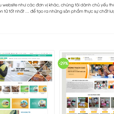
ebsite như các đơn vị khác, chúng tôi dành chủ yếu thời g
 tử tốt nhất … để tạo ra những sản phẩm thực sự chất lư
-29%