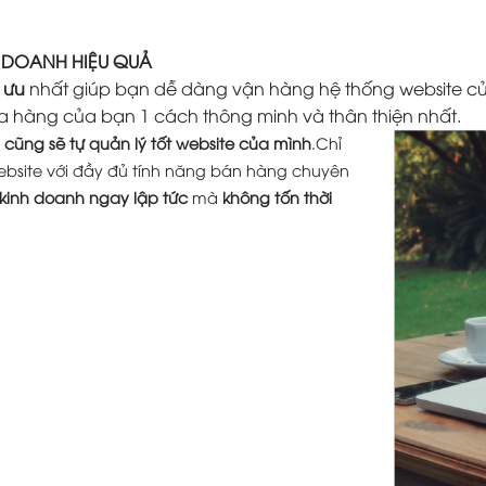
H DOANH HIỆU QUẢ
 ưu
nhất giúp bạn dễ dàng vận hàng hệ thống website củ
a hàng của bạn 1 cách thông minh và thân thiện nhất.
cũng sẽ tự quản lý tốt website của mình
.Chỉ
ebsite với đầy đủ tính năng bán hàng chuyên
 kinh doanh ngay lập tức
mà
không tốn thời