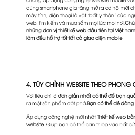
chóng áp dụng công nghệ website mobile vào 
dùng smartphone gia tăng mở ra cơ hội mới ch
máy tính, điện thoại là vật ‘bất ly thân’ của 
web, tìm kiếm và mua sắm mọi lúc mọi nơi.
Chún
những đơn vị thiết kế web đầu tiên tại Việt na
làm đều hỗ trợ tốt tất cả giao diện mobile
4. TÙY CHỈNH WEBSITE THEO PHONG
Với tiêu chí là
đơn giản nhất có thể để bạn quả
ra một sản phẩm đột phá.
Bạn có thể dễ dàng
Áp dụng công nghệ mới nhất
Thiết kế web b
website
. Giúp bạn có thể can thiệp vào bất c