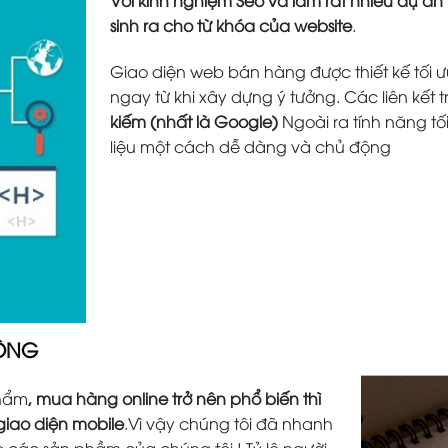
sinh ra cho từ khóa của website
.
Giao diện web bán hàng được thiết kế tối ưu
ngay từ khi xây dựng ý tưởng. Các liên kết 
kiếm (nhất là Google)
Ngoài ra tính năng tố
liệu một cách dễ dàng và chủ động
ĐỘNG
phẩm
, mua hàng online trở nên phổ biến thì
 giao diện mobile
.Vì vậy chúng tôi đã nhanh