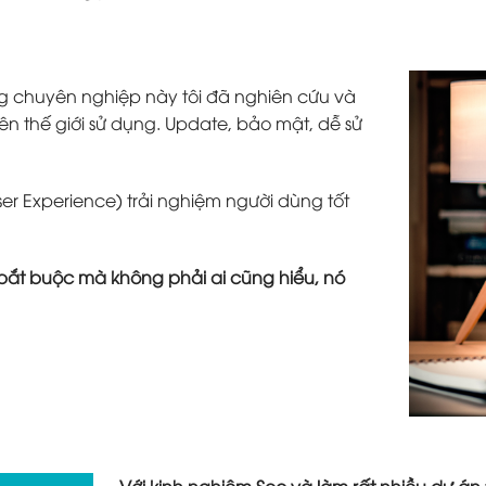
g chuyên nghiệp này tôi đã nghiên cứu và
ên thế giới sử dụng. Update, bảo mật, dễ sử
ser Experience) trải nghiệm người dùng tốt
tố bắt buộc mà không phải ai cũng hiểu, nó
Với kinh nghiệm Seo và làm rất nhiều dự án