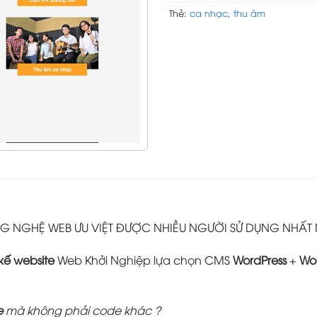
Thẻ:
ca nhạc
,
thu âm
 NGHỆ WEB ƯU VIỆT ĐƯỢC NHIỀU NGƯỜI SỬ DỤNG NHẤT
 kế website
Web Khởi Nghiệp lựa chọn CMS
WordPress
+
Wo
e
mà không phải code khác ?