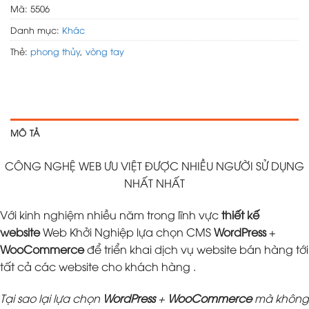
Mã:
5506
Danh mục:
Khác
Thẻ:
phong thủy
,
vòng tay
MÔ TẢ
CÔNG NGHỆ WEB ƯU VIỆT ĐƯỢC NHIỀU NGƯỜI SỬ DỤNG
NHẤT NHẤT
Với kinh nghiệm nhiều năm trong lĩnh vực
thiết kế
website
Web Khởi Nghiệp lựa chọn CMS
WordPress
+
WooCommerce
để triển khai dịch vụ website bán hàng tới
tất cả các website cho khách hàng .
Tại sao lại lựa chọn
WordPress
+
WooCommerce
mà không