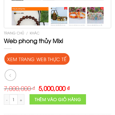
TRANG CHỦ
/
KHÁC
Web phong thủy Mixi
XEM TRANG WEB THỰC TẾ
Original
Current
7,000,000
₫
5,000,000
₫
price
price
Web phong thủy Mixi số lượng
was:
is:
THÊM VÀO GIỎ HÀNG
7,000,000 ₫.
5,000,000 ₫.