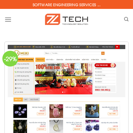
Skip
SOFTWARE ENGINEERING SERVICES ...
to
content
-29%