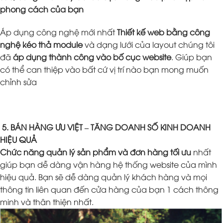
phong cách của bạn
Áp dụng công nghệ mới nhất
Thiết kế web bằng công
nghệ kéo thả module
và dạng lưới của layout chúng tôi
đã
áp dụng thành công vào bố cục website
. Giúp bạn
có thể can thiệp vào bất cứ vị trí nào bạn mong muốn
chỉnh sửa
5. BÁN HÀNG ƯU VIỆT – TĂNG DOANH SỐ KINH DOANH
HIỆU QUẢ
Chức năng quản lý sản phẩm và đơn hàng tối ưu
nhất
giúp bạn dễ dàng vận hàng hệ thống website của mình
hiệu quả. Bạn sẽ dễ dàng quản lý khách hàng và mọi
thông tin liên quan đến cửa hàng của bạn 1 cách thông
minh và thân thiện nhất.