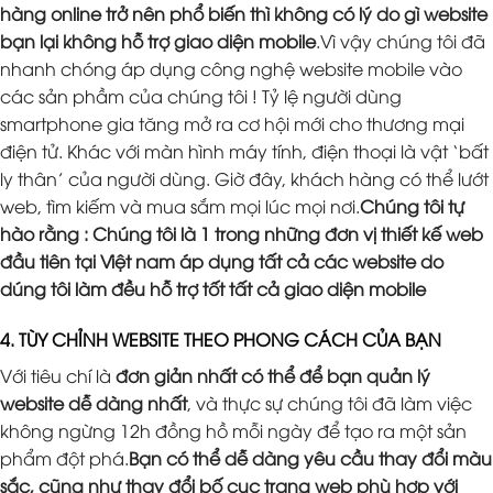
hàng online trở nên phổ biến thì không có lý do gì website
bạn lại không hỗ trợ giao diện mobile
.Vì vậy chúng tôi đã
nhanh chóng áp dụng công nghệ website mobile vào
các sản phầm của chúng tôi ! Tỷ lệ người dùng
smartphone gia tăng mở ra cơ hội mới cho thương mại
điện tử. Khác với màn hình máy tính, điện thoại là vật ‘bất
ly thân’ của người dùng. Giờ đây, khách hàng có thể lướt
web, tìm kiếm và mua sắm mọi lúc mọi nơi.
Chúng tôi tự
hào rằng : Chúng tôi là 1 trong những đơn vị thiết kế web
đầu tiên tại Việt nam áp dụng tất cả các website do
dúng tôi làm đều hỗ trợ tốt tất cả giao diện mobile
4. TÙY CHỈNH WEBSITE THEO PHONG CÁCH CỦA BẠN
Với tiêu chí là
đơn giản nhất có thể để bạn quản lý
website dễ dàng nhất
, và thực sự chúng tôi đã làm việc
không ngừng 12h đồng hồ mỗi ngày để tạo ra một sản
phẩm đột phá.
Bạn có thể dễ dàng yêu cầu thay đổi màu
sắc, cũng như thay đổi bố cục trang web phù hợp với