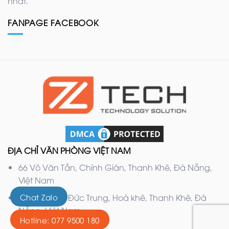
nhất.
FANPAGE FACEBOOK
ĐỊA CHỈ VĂN PHÒNG VIỆT NAM
66 Võ Văn Tần, Chính Gián, Thanh Khê, Đà Nẵng,
Việt Nam
Chat Zalo
132 Nguyễn Đức Trung, Hoà khê, Thanh Khê, Đà
Nẵng, Việt Nam
Hotline: 077 9500 180