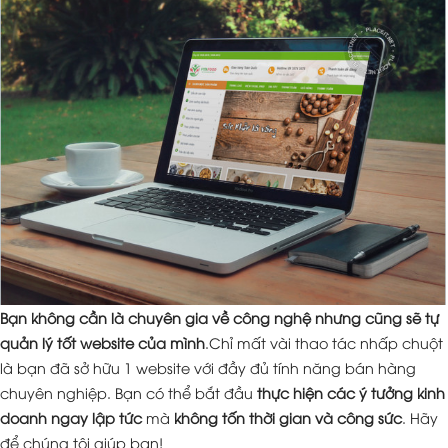
Bạn không cần là chuyên gia về công nghệ nhưng cũng sẽ tự
quản lý tốt website của mình
.Chỉ mất vài thao tác nhấp chuột
là bạn đã sở hữu 1 website với đầy đủ tính năng bán hàng
chuyên nghiệp. Bạn có thể bắt đầu
thực hiện các ý tưởng kinh
doanh ngay lập tức
mà
không tốn thời gian và công sức
. Hãy
để chúng tôi giúp bạn!