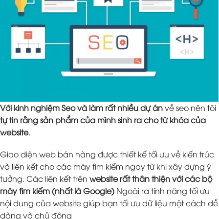
Với kinh nghiệm Seo và làm rất nhiều dự án
về seo nên tôi
tự tin rằng sản phẩm của mình sinh ra cho từ khóa của
website
.
Giao diện web bán hàng được thiết kế tối ưu về kiến trúc
và liên kết cho các máy tìm kiếm ngay từ khi xây dựng ý
tưởng. Các liên kết trên
website rất thân thiện với các bộ
máy tìm kiếm (nhất là Google)
Ngoài ra tính năng tối ưu
nội dung của website giúp bạn tối ưu dữ liệu một cách dễ
dàng và chủ động