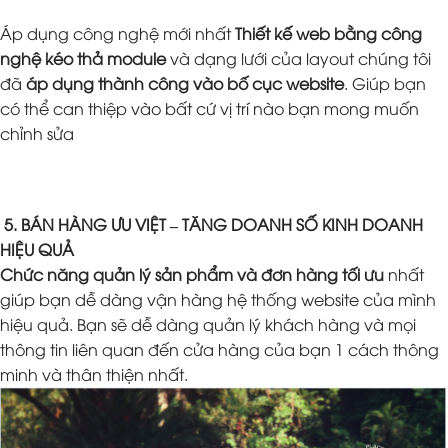
Áp dụng công nghệ mới nhất
Thiết kế web bằng công
nghệ kéo thả module
và dạng lưới của layout chúng tôi
đã
áp dụng thành công vào bố cục website
. Giúp bạn
có thể can thiệp vào bất cứ vị trí nào bạn mong muốn
chỉnh sửa
5. BÁN HÀNG ƯU VIỆT – TĂNG DOANH SỐ KINH DOANH
HIỆU QUẢ
Chức năng quản lý sản phẩm và đơn hàng tối ưu
nhất
giúp bạn dễ dàng vận hàng hệ thống website của mình
hiệu quả. Bạn sẽ dễ dàng quản lý khách hàng và mọi
thông tin liên quan đến cửa hàng của bạn 1 cách thông
minh và thân thiện nhất.