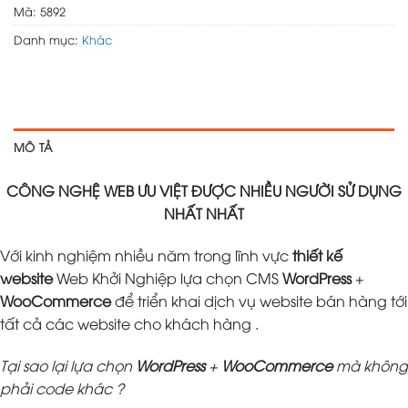
Mã:
5892
Danh mục:
Khác
MÔ TẢ
CÔNG NGHỆ WEB ƯU VIỆT ĐƯỢC NHIỀU NGƯỜI SỬ DỤNG
NHẤT NHẤT
Với kinh nghiệm nhiều năm trong lĩnh vực
thiết kế
website
Web Khởi Nghiệp lựa chọn CMS
WordPress
+
WooCommerce
để triển khai dịch vụ website bán hàng tới
tất cả các website cho khách hàng .
Tại sao lại lựa chọn
WordPress
+
WooCommerce
mà không
phải code khác ?