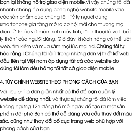
bạn lại không hỗ trợ giao diện mobile
.Vì vậy chúng tôi đã
nhanh chóng áp dụng công nghệ website mobile vào
các sản phầm của chúng tôi ! Tỷ lệ người dùng
smartphone gia tăng mở ra cơ hội mới cho thương mại
điện tử. Khác với màn hình máy tính, điện thoại là vật ‘bất
ly thân’ của người dùng. Giờ đây, khách hàng có thể lướt
web, tìm kiếm và mua sắm mọi lúc mọi nơi.
Chúng tôi tự
hào rằng : Chúng tôi là 1 trong những đơn vị thiết kế web
đầu tiên tại Việt nam áp dụng tất cả các website do
dúng tôi làm đều hỗ trợ tốt tất cả giao diện mobile
4. TÙY CHỈNH WEBSITE THEO PHONG CÁCH CỦA BẠN
Với tiêu chí là
đơn giản nhất có thể để bạn quản lý
website dễ dàng nhất
, và thực sự chúng tôi đã làm việc
không ngừng 12h đồng hồ mỗi ngày để tạo ra một sản
phẩm đột phá.
Bạn có thể dễ dàng yêu cầu thay đổi màu
sắc, cũng như thay đổi bố cục trang web phù hợp với
phong cách của bạn