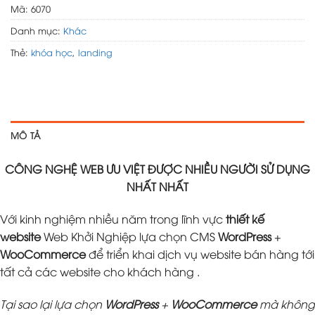
Mã:
6070
Danh mục:
Khác
Thẻ:
khóa học
,
landing
MÔ TẢ
CÔNG NGHỆ WEB ƯU VIỆT ĐƯỢC NHIỀU NGƯỜI SỬ DỤNG
NHẤT NHẤT
Với kinh nghiệm nhiều năm trong lĩnh vực
thiết kế
website
Web Khởi Nghiệp lựa chọn CMS
WordPress
+
WooCommerce
để triển khai dịch vụ website bán hàng tới
tất cả các website cho khách hàng .
Tại sao lại lựa chọn
WordPress
+
WooCommerce
mà không