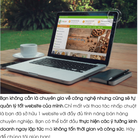
Bạn không cần là chuyên gia về công nghệ nhưng cũng sẽ tự
quản lý tốt website của mình
.Chỉ mất vài thao tác nhấp chuột
là bạn đã sở hữu 1 website với đầy đủ tính năng bán hàng
chuyên nghiệp. Bạn có thể bắt đầu
thực hiện các ý tưởng kinh
doanh ngay lập tức
mà
không tốn thời gian và công sức
. Hãy
để chúng tôi giúp bạn!