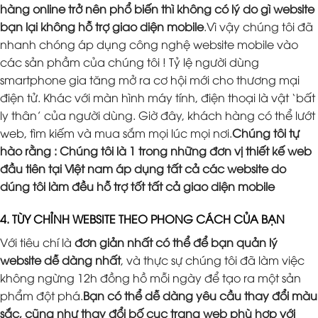
hàng online trở nên phổ biến thì không có lý do gì website
bạn lại không hỗ trợ giao diện mobile
.Vì vậy chúng tôi đã
nhanh chóng áp dụng công nghệ website mobile vào
các sản phầm của chúng tôi ! Tỷ lệ người dùng
smartphone gia tăng mở ra cơ hội mới cho thương mại
điện tử. Khác với màn hình máy tính, điện thoại là vật ‘bất
ly thân’ của người dùng. Giờ đây, khách hàng có thể lướt
web, tìm kiếm và mua sắm mọi lúc mọi nơi.
Chúng tôi tự
hào rằng : Chúng tôi là 1 trong những đơn vị thiết kế web
đầu tiên tại Việt nam áp dụng tất cả các website do
dúng tôi làm đều hỗ trợ tốt tất cả giao diện mobile
4. TÙY CHỈNH WEBSITE THEO PHONG CÁCH CỦA BẠN
Với tiêu chí là
đơn giản nhất có thể để bạn quản lý
website dễ dàng nhất
, và thực sự chúng tôi đã làm việc
không ngừng 12h đồng hồ mỗi ngày để tạo ra một sản
phẩm đột phá.
Bạn có thể dễ dàng yêu cầu thay đổi màu
sắc, cũng như thay đổi bố cục trang web phù hợp với