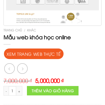
TRANG CHỦ
/
KHÁC
Mẫu web khóa học online
XEM TRANG WEB THỰC TẾ
Original
Current
7,000,000
₫
5,000,000
₫
price
price
Mẫu web khóa học online số lượng
was:
is:
THÊM VÀO GIỎ HÀNG
7,000,000 ₫.
5,000,000 ₫.