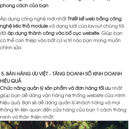
phong cách của bạn
Áp dụng công nghệ mới nhất
Thiết kế web bằng công
nghệ kéo thả module
và dạng lưới của layout chúng tôi
đã
áp dụng thành công vào bố cục website
. Giúp bạn
có thể can thiệp vào bất cứ vị trí nào bạn mong muốn
chỉnh sửa
5. BÁN HÀNG ƯU VIỆT – TĂNG DOANH SỐ KINH DOANH
HIỆU QUẢ
Chức năng quản lý sản phẩm và đơn hàng tối ưu
nhất
giúp bạn dễ dàng vận hàng hệ thống website của mình
hiệu quả. Bạn sẽ dễ dàng quản lý khách hàng và mọi
thông tin liên quan đến cửa hàng của bạn 1 cách thông
minh và thân thiện nhất.