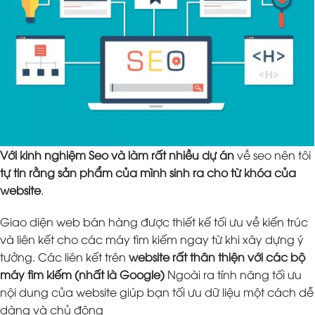
Với kinh nghiệm Seo và làm rất nhiều dự án
về seo nên tôi
tự tin rằng sản phẩm của mình sinh ra cho từ khóa của
website
.
Giao diện web bán hàng được thiết kế tối ưu về kiến trúc
và liên kết cho các máy tìm kiếm ngay từ khi xây dựng ý
tưởng. Các liên kết trên
website rất thân thiện với các bộ
máy tìm kiếm (nhất là Google)
Ngoài ra tính năng tối ưu
nội dung của website giúp bạn tối ưu dữ liệu một cách dễ
dàng và chủ động