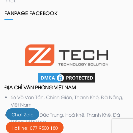
nhất.
FANPAGE FACEBOOK
ĐỊA CHỈ VĂN PHÒNG VIỆT NAM
66 Võ Văn Tần, Chính Gián, Thanh Khê, Đà Nẵng,
Việt Nam
Chat Zalo
132 Nguyễn Đức Trung, Hoà khê, Thanh Khê, Đà
Nẵng, Việt Nam
Hotline: 077 9500 180