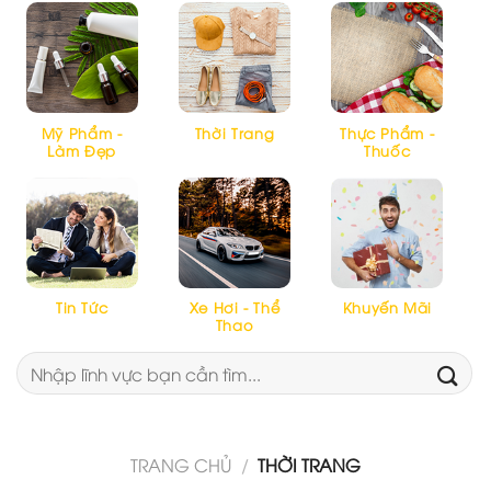
Mỹ Phẩm -
Thời Trang
Thực Phẩm -
Làm Đẹp
Thuốc
Tin Tức
Xe Hơi - Thể
Khuyến Mãi
Thao
Tìm
kiếm:
TRANG CHỦ
/
THỜI TRANG