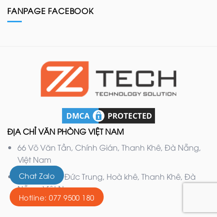
FANPAGE FACEBOOK
ĐỊA CHỈ VĂN PHÒNG VIỆT NAM
66 Võ Văn Tần, Chính Gián, Thanh Khê, Đà Nẵng,
Việt Nam
Chat Zalo
132 Nguyễn Đức Trung, Hoà khê, Thanh Khê, Đà
Nẵng, Việt Nam
Hotline: 077 9500 180