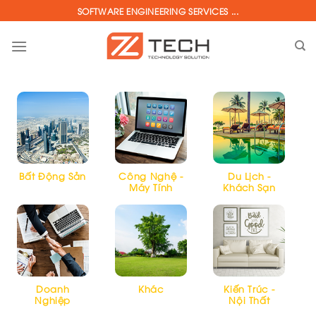
Skip
SOFTWARE ENGINEERING SERVICES ...
to
content
Bất Động Sản
Công Nghệ -
Du Lịch -
Máy Tính
Khách Sạn
Doanh
Khác
Kiến Trúc -
Nghiệp
Nội Thất