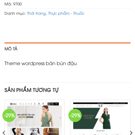
Mã:
9700
Danh mục:
Thời trang
,
Thực phẩm - Thuốc
MÔ TẢ
Theme wordpress bán bún đậu
SẢN PHẨM TƯƠNG TỰ
-29%
-29%