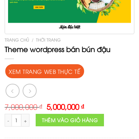
TRANG CHỦ
/
THỜI TRANG
Theme wordpress bán bún đậu
XEM TRANG WEB THỰC TẾ
Original
Current
7,000,000
₫
5,000,000
₫
price
price
Theme wordpress bán bún đậu số lượng
was:
is:
THÊM VÀO GIỎ HÀNG
7,000,000 ₫.
5,000,000 ₫.