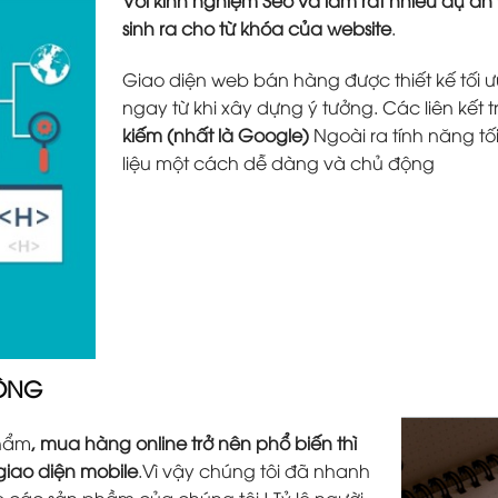
sinh ra cho từ khóa của website
.
Giao diện web bán hàng được thiết kế tối ưu
ngay từ khi xây dựng ý tưởng. Các liên kết 
kiếm (nhất là Google)
Ngoài ra tính năng tố
liệu một cách dễ dàng và chủ động
ĐỘNG
phẩm
, mua hàng online trở nên phổ biến thì
 giao diện mobile
.Vì vậy chúng tôi đã nhanh