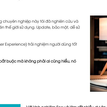
g chuyên nghiệp này tôi đã nghiên cứu và
ên thế giới sử dụng. Update, bảo mật, dễ sử
ser Experience) trải nghiệm người dùng tốt
tố bắt buộc mà không phải ai cũng hiểu, nó
Với kinh nghiệm Seo và làm rất nhiều dự án