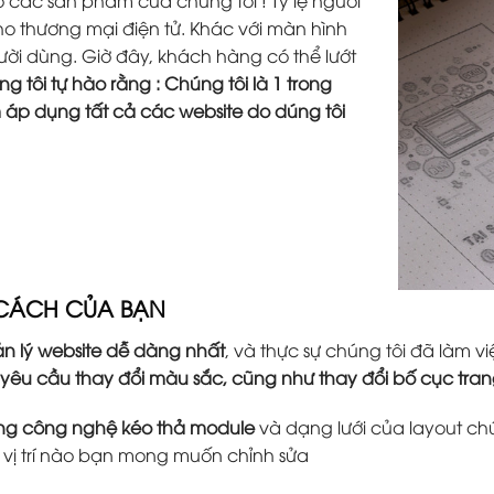
các sản phầm của chúng tôi ! Tỷ lệ người
o thương mại điện tử. Khác với màn hình
người dùng. Giờ đây, khách hàng có thể lướt
g tôi tự hào rằng : Chúng tôi là 1 trong
m áp dụng tất cả các website do dúng tôi
 CÁCH CỦA BẠN
n lý website dễ dàng nhất
, và thực sự chúng tôi đã làm
 yêu cầu thay đổi màu sắc, cũng như thay đổi bố cục tr
ằng công nghệ kéo thả module
và dạng lưới của layout ch
ứ vị trí nào bạn mong muốn chỉnh sửa