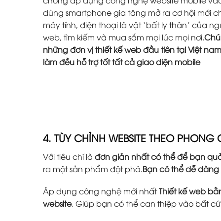
chóng áp dụng công nghệ website mobile vào 
dùng smartphone gia tăng mở ra cơ hội mới ch
máy tính, điện thoại là vật ‘bất ly thân’ của 
web, tìm kiếm và mua sắm mọi lúc mọi nơi.
Chún
những đơn vị thiết kế web đầu tiên tại Việt na
làm đều hỗ trợ tốt tất cả giao diện mobile
4. TÙY CHỈNH WEBSITE THEO PHONG
Với tiêu chí là
đơn giản nhất có thể để bạn quả
ra một sản phẩm đột phá.
Bạn có thể dễ dàng
Áp dụng công nghệ mới nhất
Thiết kế web b
website
. Giúp bạn có thể can thiệp vào bất c