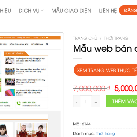
THIỆU
DỊCH VỤ
MẪU GIAO DIỆN
LIÊN HỆ
ĐĂNG
TRANG CHỦ
/
THỜI TRANG
Mẫu web bán 
XEM TRANG WEB THỰC TẾ
Origin
7,000,000
₫
5,000
price
Mẫu web bán đồng phục số 
was:
THÊM VÀ
7,000,
Mã:
6144
Danh mục:
Thời trang