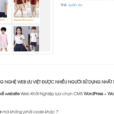
Thẻ:
quần áo
 NGHỆ WEB ƯU VIỆT ĐƯỢC NHIỀU NGƯỜI SỬ DỤNG NHẤT
 kế website
Web Khởi Nghiệp lựa chọn CMS
WordPress
+
Wo
e
mà không phải code khác ?