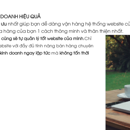
H DOANH HIỆU QUẢ
 ưu
nhất giúp bạn dễ dàng vận hàng hệ thống website củ
a hàng của bạn 1 cách thông minh và thân thiện nhất.
cũng sẽ tự quản lý tốt website của mình
.Chỉ
ebsite với đầy đủ tính năng bán hàng chuyên
 kinh doanh ngay lập tức
mà
không tốn thời