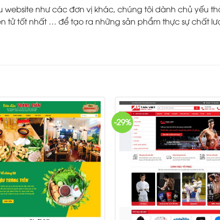
ebsite như các đơn vị khác, chúng tôi dành chủ yếu thời g
 tử tốt nhất … để tạo ra những sản phẩm thực sự chất lư
-29%