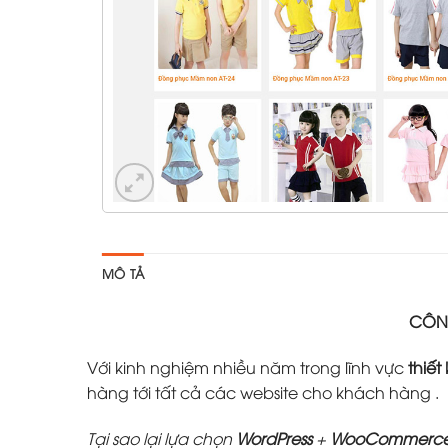
MÔ TẢ
CÔNG
Với kinh nghiệm nhiều năm trong lĩnh vực
thiết
hàng tới tất cả các website cho khách hàng .
Tại sao lại lựa chọn
WordPress
+
WooCommerc