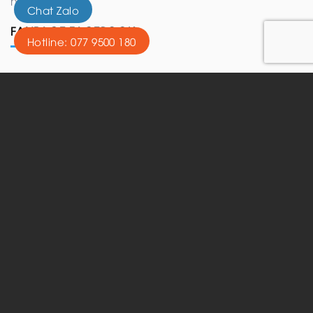
nhất.
Chat Zalo
FANPAGE FACEBOOK
Hotline: 077 9500 180
ĐỊA CHỈ VĂN PHÒNG VIỆT NAM
66 Võ Văn Tần, Chính Gián, Thanh Khê, Đà Nẵng,
Việt Nam
132 Nguyễn Đức Trung, Hoà khê, Thanh Khê, Đà
Nẵng, Việt Nam