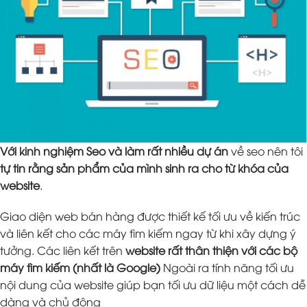
Với kinh nghiệm Seo và làm rất nhiều dự án
về seo nên tôi
tự tin rằng sản phẩm của mình sinh ra cho từ khóa của
website
.
Giao diện web bán hàng được thiết kế tối ưu về kiến trúc
và liên kết cho các máy tìm kiếm ngay từ khi xây dựng ý
tưởng. Các liên kết trên
website rất thân thiện với các bộ
máy tìm kiếm (nhất là Google)
Ngoài ra tính năng tối ưu
nội dung của website giúp bạn tối ưu dữ liệu một cách dễ
dàng và chủ động