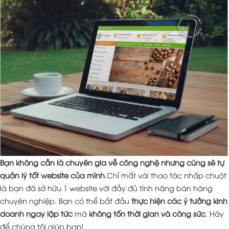
Bạn không cần là chuyên gia về công nghệ nhưng cũng sẽ tự
quản lý tốt website của mình
.Chỉ mất vài thao tác nhấp chuột
là bạn đã sở hữu 1 website với đầy đủ tính năng bán hàng
chuyên nghiệp. Bạn có thể bắt đầu
thực hiện các ý tưởng kinh
doanh ngay lập tức
mà
không tốn thời gian và công sức
. Hãy
để chúng tôi giúp bạn!