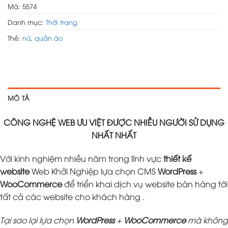
Mã:
5574
Danh mục:
Thời trang
Thẻ:
nữ
,
quần áo
MÔ TẢ
CÔNG NGHỆ WEB ƯU VIỆT ĐƯỢC NHIỀU NGƯỜI SỬ DỤNG
NHẤT NHẤT
Với kinh nghiệm nhiều năm trong lĩnh vực
thiết kế
website
Web Khởi Nghiệp lựa chọn CMS
WordPress
+
WooCommerce
để triển khai dịch vụ website bán hàng tới
tất cả các website cho khách hàng .
Tại sao lại lựa chọn
WordPress
+
WooCommerce
mà không