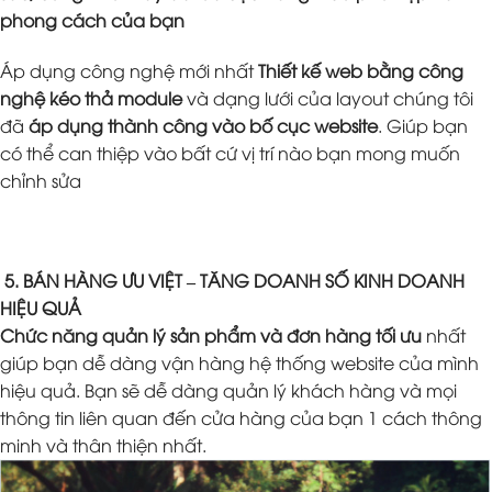
phong cách của bạn
Áp dụng công nghệ mới nhất
Thiết kế web bằng công
nghệ kéo thả module
và dạng lưới của layout chúng tôi
đã
áp dụng thành công vào bố cục website
. Giúp bạn
có thể can thiệp vào bất cứ vị trí nào bạn mong muốn
chỉnh sửa
5. BÁN HÀNG ƯU VIỆT – TĂNG DOANH SỐ KINH DOANH
HIỆU QUẢ
Chức năng quản lý sản phẩm và đơn hàng tối ưu
nhất
giúp bạn dễ dàng vận hàng hệ thống website của mình
hiệu quả. Bạn sẽ dễ dàng quản lý khách hàng và mọi
thông tin liên quan đến cửa hàng của bạn 1 cách thông
minh và thân thiện nhất.