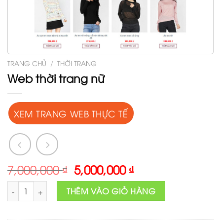
TRANG CHỦ
/
THỜI TRANG
Web thời trang nữ
XEM TRANG WEB THỰC TẾ
Original
Current
7,000,000
₫
5,000,000
₫
price
price
Web thời trang nữ số lượng
was:
is:
THÊM VÀO GIỎ HÀNG
7,000,000 ₫.
5,000,000 ₫.