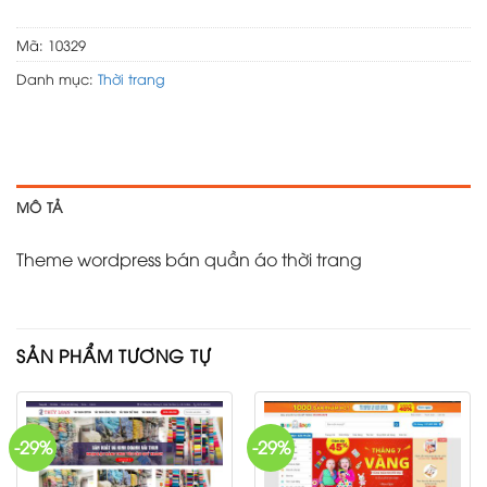
Mã:
10329
Danh mục:
Thời trang
MÔ TẢ
Theme wordpress bán quần áo thời trang
SẢN PHẨM TƯƠNG TỰ
-29%
-29%