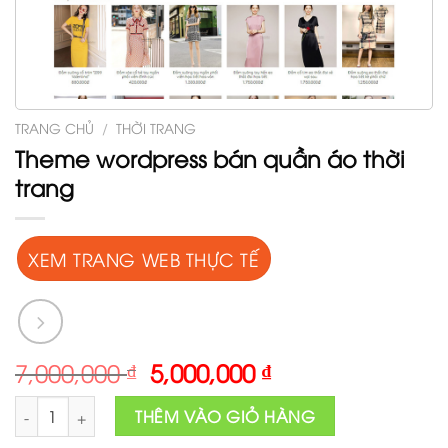
TRANG CHỦ
/
THỜI TRANG
Theme wordpress bán quần áo thời
trang
XEM TRANG WEB THỰC TẾ
Original
Current
7,000,000
₫
5,000,000
₫
price
price
Theme wordpress bán quần áo thời trang số lượng
was:
is:
THÊM VÀO GIỎ HÀNG
7,000,000 ₫.
5,000,000 ₫.