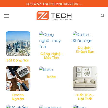
Skip
SOFTWARE ENGINEERING SERVICES ...
to
content
Du Lịch -
Khách Sạn
Công Nghệ -
Máy Tính
Bất Động Sản
Khác
Doanh
Kiến Trúc -
Nghiệp
Nội Thất