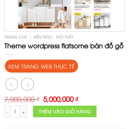
TRANG CHỦ
/
KIẾN TRÚC - NỘI THẤT
Theme wordpress flatsome bán đồ gỗ
XEM TRANG WEB THỰC TẾ
Original
Current
7,000,000
₫
5,000,000
₫
price
price
Theme wordpress flatsome bán đồ gỗ số lượng
was:
is:
THÊM VÀO GIỎ HÀNG
7,000,000 ₫.
5,000,000 ₫.