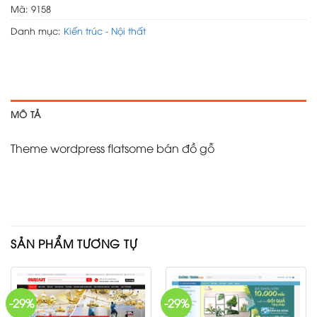
Mã:
9158
Danh mục:
Kiến trúc - Nội thất
MÔ TẢ
Theme wordpress flatsome bán đồ gỗ
SẢN PHẨM TƯƠNG TỰ
-29%
-29%