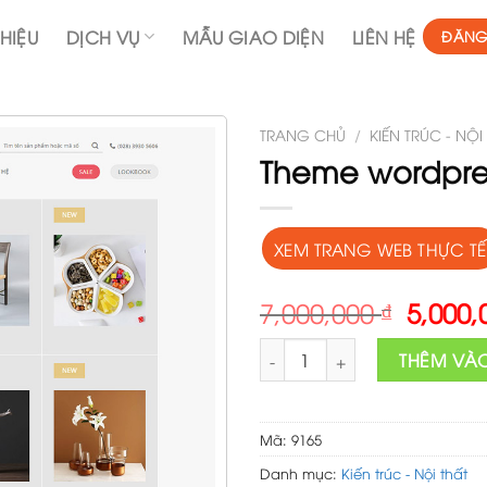
THIỆU
DỊCH VỤ
MẪU GIAO DIỆN
LIÊN HỆ
ĐĂNG
TRANG CHỦ
/
KIẾN TRÚC - NỘI
Theme wordpress
XEM TRANG WEB THỰC TẾ
Origin
7,000,000
₫
5,000
price
Theme wordpress flatsome tran
was:
THÊM VÀ
7,000,
Mã:
9165
Danh mục:
Kiến trúc - Nội thất