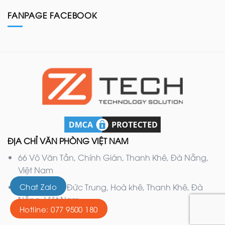
FANPAGE FACEBOOK
ĐỊA CHỈ VĂN PHÒNG VIỆT NAM
66 Võ Văn Tần, Chính Gián, Thanh Khê, Đà Nẵng,
Việt Nam
Chat Zalo
132 Nguyễn Đức Trung, Hoà khê, Thanh Khê, Đà
Nẵng, Việt Nam
Hotline: 077 9500 180