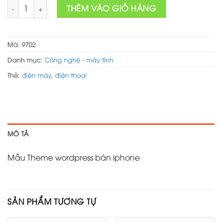
Theme wordpress bán iphone số lượng
was:
is:
THÊM VÀO GIỎ HÀNG
7,000,000 ₫.
5,000,000 ₫.
Mã:
9702
Danh mục:
Công nghệ - máy tính
Thẻ:
điện máy
,
điện thoại
MÔ TẢ
Mẫu Theme wordpress bán iphone
SẢN PHẨM TƯƠNG TỰ