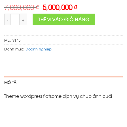
Original
Current
7,000,000
₫
5,000,000
₫
price
price
Theme wordpress flatsome dịch vụ chụp ảnh cưới số lượng
was:
is:
THÊM VÀO GIỎ HÀNG
7,000,000 ₫.
5,000,000 ₫.
Mã:
9145
Danh mục:
Doanh nghiệp
MÔ TẢ
Theme wordpress flatsome dịch vụ chụp ảnh cưới