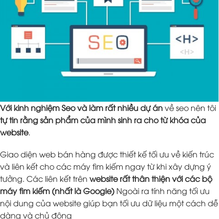
Với kinh nghiệm Seo và làm rất nhiều dự án
về seo nên tôi
tự tin rằng sản phẩm của mình sinh ra cho từ khóa của
website
.
Giao diện web bán hàng được thiết kế tối ưu về kiến trúc
và liên kết cho các máy tìm kiếm ngay từ khi xây dựng ý
tưởng. Các liên kết trên
website rất thân thiện với các bộ
máy tìm kiếm (nhất là Google)
Ngoài ra tính năng tối ưu
nội dung của website giúp bạn tối ưu dữ liệu một cách dễ
dàng và chủ động