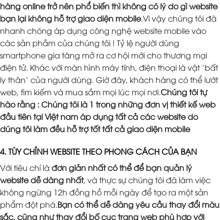
hàng online trở nên phổ biến thì không có lý do gì website
bạn lại không hỗ trợ giao diện mobile
.Vì vậy chúng tôi đã
nhanh chóng áp dụng công nghệ website mobile vào
các sản phầm của chúng tôi ! Tỷ lệ người dùng
smartphone gia tăng mở ra cơ hội mới cho thương mại
điện tử. Khác với màn hình máy tính, điện thoại là vật ‘bất
ly thân’ của người dùng. Giờ đây, khách hàng có thể lướt
web, tìm kiếm và mua sắm mọi lúc mọi nơi.
Chúng tôi tự
hào rằng : Chúng tôi là 1 trong những đơn vị thiết kế web
đầu tiên tại Việt nam áp dụng tất cả các website do
dúng tôi làm đều hỗ trợ tốt tất cả giao diện mobile
4. TÙY CHỈNH WEBSITE THEO PHONG CÁCH CỦA BẠN
Với tiêu chí là
đơn giản nhất có thể để bạn quản lý
website dễ dàng nhất
, và thực sự chúng tôi đã làm việc
không ngừng 12h đồng hồ mỗi ngày để tạo ra một sản
phẩm đột phá.
Bạn có thể dễ dàng yêu cầu thay đổi màu
sắc, cũng như thay đổi bố cục trang web phù hợp với