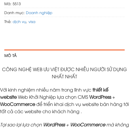
Mã:
5513
Danh mục:
Doanh nghiệp
Thẻ:
dịch vụ
,
visa
MÔ TẢ
CÔNG NGHỆ WEB ƯU VIỆT ĐƯỢC NHIỀU NGƯỜI SỬ DỤNG
NHẤT NHẤT
Với kinh nghiệm nhiều năm trong lĩnh vực
thiết kế
website
Web Khởi Nghiệp lựa chọn CMS
WordPress
+
WooCommerce
để triển khai dịch vụ website bán hàng tới
tất cả các website cho khách hàng .
Tại sao lại lựa chọn
WordPress
+
WooCommerce
mà không