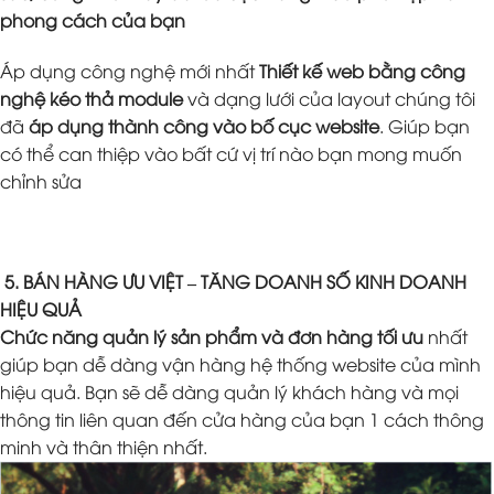
phong cách của bạn
Áp dụng công nghệ mới nhất
Thiết kế web bằng công
nghệ kéo thả module
và dạng lưới của layout chúng tôi
đã
áp dụng thành công vào bố cục website
. Giúp bạn
có thể can thiệp vào bất cứ vị trí nào bạn mong muốn
chỉnh sửa
5. BÁN HÀNG ƯU VIỆT – TĂNG DOANH SỐ KINH DOANH
HIỆU QUẢ
Chức năng quản lý sản phẩm và đơn hàng tối ưu
nhất
giúp bạn dễ dàng vận hàng hệ thống website của mình
hiệu quả. Bạn sẽ dễ dàng quản lý khách hàng và mọi
thông tin liên quan đến cửa hàng của bạn 1 cách thông
minh và thân thiện nhất.