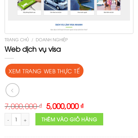
TRANG CHỦ
/
DOANH NGHIỆP
Web dịch vụ visa
XEM TRANG WEB THỰC TẾ
Original
Current
7,000,000
₫
5,000,000
₫
price
price
Web dịch vụ visa số lượng
was:
is:
THÊM VÀO GIỎ HÀNG
7,000,000 ₫.
5,000,000 ₫.