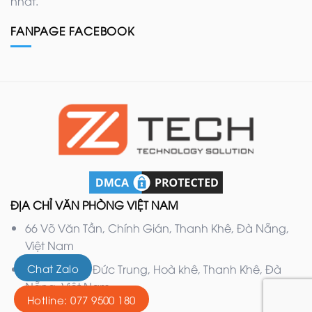
nhất.
FANPAGE FACEBOOK
ĐỊA CHỈ VĂN PHÒNG VIỆT NAM
66 Võ Văn Tần, Chính Gián, Thanh Khê, Đà Nẵng,
Việt Nam
Chat Zalo
132 Nguyễn Đức Trung, Hoà khê, Thanh Khê, Đà
Nẵng, Việt Nam
Hotline: 077 9500 180