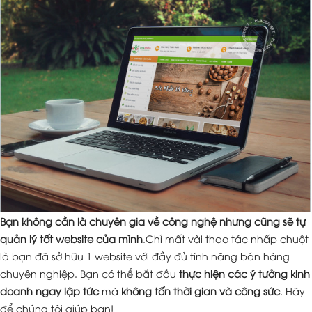
Bạn không cần là chuyên gia về công nghệ nhưng cũng sẽ tự
quản lý tốt website của mình
.Chỉ mất vài thao tác nhấp chuột
là bạn đã sở hữu 1 website với đầy đủ tính năng bán hàng
chuyên nghiệp. Bạn có thể bắt đầu
thực hiện các ý tưởng kinh
doanh ngay lập tức
mà
không tốn thời gian và công sức
. Hãy
để chúng tôi giúp bạn!