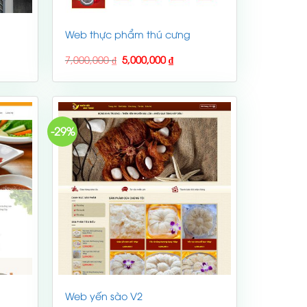
Web thực phẩm thú cưng
nt
Original
Current
7,000,000
₫
5,000,000
₫
price
price
was:
is:
,000 ₫.
7,000,000 ₫.
5,000,000 ₫.
-29%
Web yến sào V2