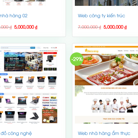
nhà hàng 02
Web công ty kiến trúc
Original
Current
Original
Curre
0,000
₫
5,000,000
₫
7,000,000
₫
5,000,000
₫
price
price
price
price
was:
is:
was:
is:
7,000,000 ₫.
5,000,000 ₫.
7,000,000 ₫.
5,000
-29%
 đồ công nghệ
Web nhà hàng ẩm thực