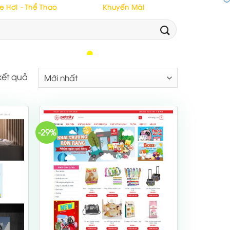
e Hơi - Thể Thao
Khuyến Mãi
kết quả
-29%