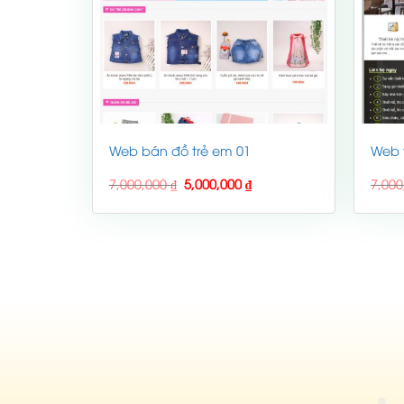
Web bán đồ trẻ em 01
Web t
Original
Current
7,000,000
₫
5,000,000
₫
7,00
price
price
was:
is:
7,000,000 ₫.
5,000,000 ₫.