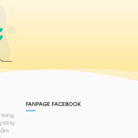
FANPAGE FACEBOOK
 trong
 tôi tự
phẩm
ả