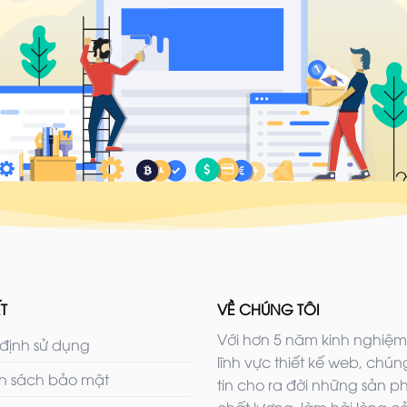
T
VỀ CHÚNG TÔI
Với hơn 5 năm kinh nghiệm
định sử dụng
lĩnh vực thiết kế web, chúng
h sách bảo mật
tin cho ra đời những sản 
chất lượng, làm hài lòng c