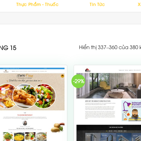
Thực Phẩm - Thuốc
Tin Tức
X
Hiển thị 337–360 của 380 
NG 15
-29%