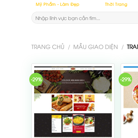
Mỹ Phẩm - Làm Đẹp
Thời Trang
Tìm
kiếm:
TRANG CHỦ
/
MẪU GIAO DIỆN
/
TRA
-29%
-29%