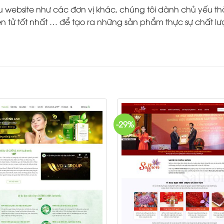
ebsite như các đơn vị khác, chúng tôi dành chủ yếu thời g
 tử tốt nhất … để tạo ra những sản phẩm thực sự chất lư
-29%