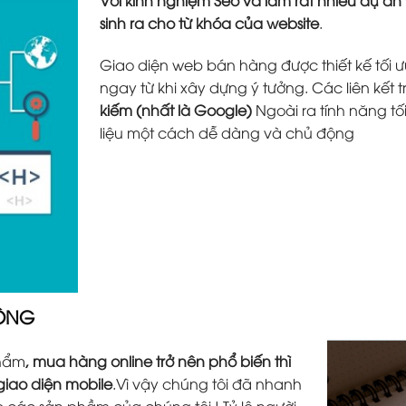
sinh ra cho từ khóa của website
.
Giao diện web bán hàng được thiết kế tối ưu
ngay từ khi xây dựng ý tưởng. Các liên kết 
kiếm (nhất là Google)
Ngoài ra tính năng tố
liệu một cách dễ dàng và chủ động
ĐỘNG
phẩm
, mua hàng online trở nên phổ biến thì
 giao diện mobile
.Vì vậy chúng tôi đã nhanh