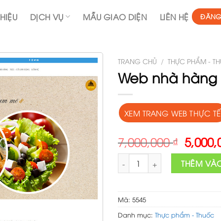
THIỆU
DỊCH VỤ
MẪU GIAO DIỆN
LIÊN HỆ
ĐĂNG
TRANG CHỦ
/
THỰC PHẨM - T
Web nhà hàng 
XEM TRANG WEB THỰC TẾ
Origin
7,000,000
₫
5,000
price
Web nhà hàng 02 số lượng
was:
THÊM VÀ
7,000,
Mã:
5545
Danh mục:
Thực phẩm - Thuốc