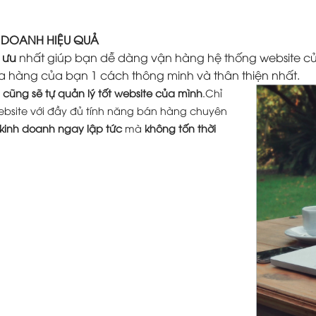
H DOANH HIỆU QUẢ
 ưu
nhất giúp bạn dễ dàng vận hàng hệ thống website củ
a hàng của bạn 1 cách thông minh và thân thiện nhất.
cũng sẽ tự quản lý tốt website của mình
.Chỉ
ebsite với đầy đủ tính năng bán hàng chuyên
 kinh doanh ngay lập tức
mà
không tốn thời