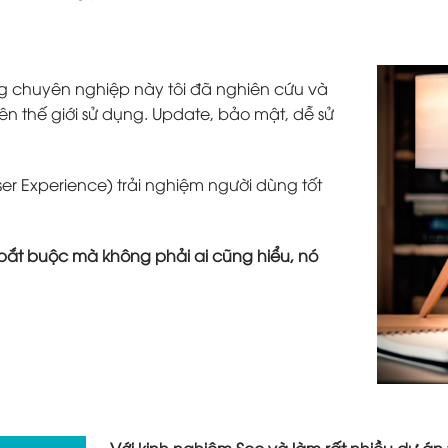
g chuyên nghiệp này tôi đã nghiên cứu và
ên thế giới sử dụng. Update, bảo mật, dễ sử
ser Experience) trải nghiệm người dùng tốt
tố bắt buộc mà không phải ai cũng hiểu, nó
Với kinh nghiệm Seo và làm rất nhiều dự án