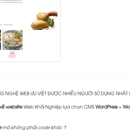
 NGHỆ WEB ƯU VIỆT ĐƯỢC NHIỀU NGƯỜI SỬ DỤNG NHẤT
 kế website
Web Khởi Nghiệp lựa chọn CMS
WordPress
+
Wo
e
mà không phải code khác ?