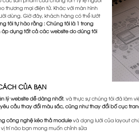
các sản phầm của chúng tôi ! Tỷ lệ người
o thương mại điện tử. Khác với màn hình
người dùng. Giờ đây, khách hàng có thể lướt
g tôi tự hào rằng : Chúng tôi là 1 trong
m áp dụng tất cả các website do dúng tôi
 CÁCH CỦA BẠN
n lý website dễ dàng nhất
, và thực sự chúng tôi đã làm
 yêu cầu thay đổi màu sắc, cũng như thay đổi bố cục tr
ằng công nghệ kéo thả module
và dạng lưới của layout ch
ứ vị trí nào bạn mong muốn chỉnh sửa