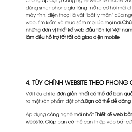
chóng áp dụng công nghệ website mobile vào 
dùng smartphone gia tăng mở ra cơ hội mới ch
máy tính, điện thoại là vật ‘bất ly thân’ của 
web, tìm kiếm và mua sắm mọi lúc mọi nơi.
Chún
những đơn vị thiết kế web đầu tiên tại Việt na
làm đều hỗ trợ tốt tất cả giao diện mobile
4. TÙY CHỈNH WEBSITE THEO PHONG
Với tiêu chí là
đơn giản nhất có thể để bạn quả
ra một sản phẩm đột phá.
Bạn có thể dễ dàng
Áp dụng công nghệ mới nhất
Thiết kế web b
website
. Giúp bạn có thể can thiệp vào bất c