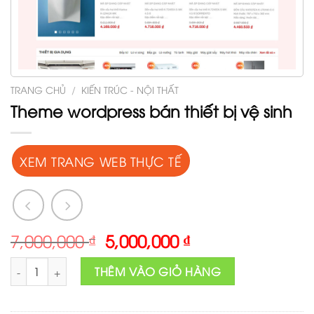
TRANG CHỦ
/
KIẾN TRÚC - NỘI THẤT
Theme wordpress bán thiết bị vệ sinh
XEM TRANG WEB THỰC TẾ
Original
Current
7,000,000
₫
5,000,000
₫
price
price
Theme wordpress bán thiết bị vệ sinh số lượng
was:
is:
THÊM VÀO GIỎ HÀNG
7,000,000 ₫.
5,000,000 ₫.