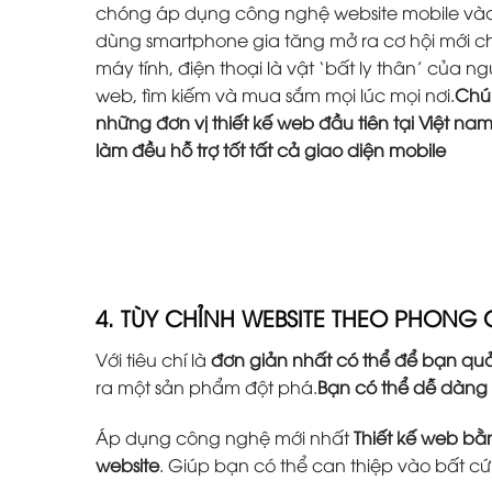
chóng áp dụng công nghệ website mobile vào 
dùng smartphone gia tăng mở ra cơ hội mới ch
máy tính, điện thoại là vật ‘bất ly thân’ của 
web, tìm kiếm và mua sắm mọi lúc mọi nơi.
Chún
những đơn vị thiết kế web đầu tiên tại Việt na
làm đều hỗ trợ tốt tất cả giao diện mobile
4. TÙY CHỈNH WEBSITE THEO PHONG
Với tiêu chí là
đơn giản nhất có thể để bạn quả
ra một sản phẩm đột phá.
Bạn có thể dễ dàng
Áp dụng công nghệ mới nhất
Thiết kế web b
website
. Giúp bạn có thể can thiệp vào bất c