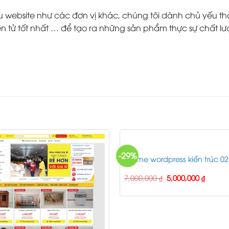
ebsite như các đơn vị khác, chúng tôi dành chủ yếu thời g
 tử tốt nhất … để tạo ra những sản phẩm thực sự chất lư
-29%
Theme wordpress kiến trúc 02
Original
Curren
7,000,000
₫
5,000,000
₫
price
price
was:
is:
7,000,000 ₫.
5,000,0