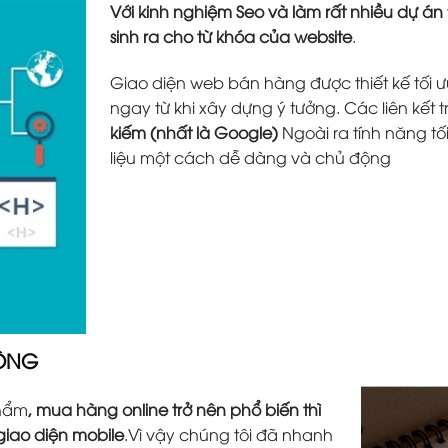
Với kinh nghiệm Seo và làm rất nhiều dự án
sinh ra cho từ khóa của website
.
Giao diện web bán hàng được thiết kế tối ưu
ngay từ khi xây dựng ý tưởng. Các liên kết 
kiếm (nhất là Google)
Ngoài ra tính năng tố
liệu một cách dễ dàng và chủ động
ĐỘNG
phẩm
, mua hàng online trở nên phổ biến thì
 giao diện mobile
.Vì vậy chúng tôi đã nhanh