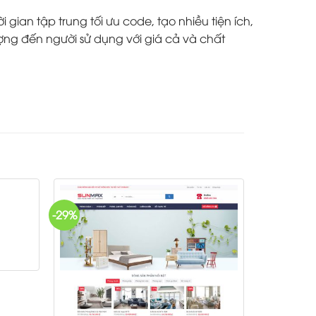
ian tập trung tối ưu code, tạo nhiều tiện ích,
ợng đến người sử dụng với giá cả và chất
-29%
t
00 ₫.