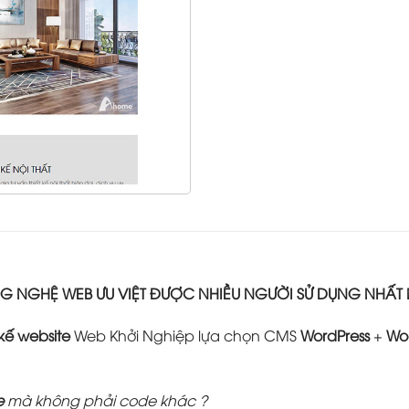
 NGHỆ WEB ƯU VIỆT ĐƯỢC NHIỀU NGƯỜI SỬ DỤNG NHẤT
 kế website
Web Khởi Nghiệp lựa chọn CMS
WordPress
+
Wo
e
mà không phải code khác ?