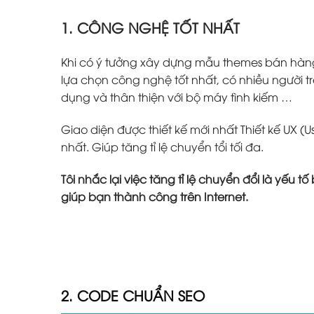
1. CÔNG NGHỆ TỐT NHẤT
Khi có ý tưởng xây dựng mẫu themes bán hàn
lựa chọn công nghệ tốt nhất, có nhiều người tr
dụng và thân thiện với bộ máy tình kiếm …
Giao diện được thiết kế mới nhất Thiết kế UX (U
nhất. Giúp tăng tỉ lệ chuyển tổi tối đa.
Tôi nhắc lại việc tăng tỉ lệ chuyển đổi là yếu 
giúp bạn thành công trên Internet.
2. CODE CHUẨN SEO