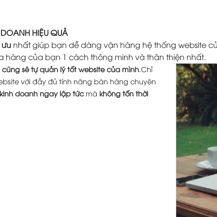
H DOANH HIỆU QUẢ
 ưu
nhất giúp bạn dễ dàng vận hàng hệ thống website củ
a hàng của bạn 1 cách thông minh và thân thiện nhất.
cũng sẽ tự quản lý tốt website của mình
.Chỉ
ebsite với đầy đủ tính năng bán hàng chuyên
 kinh doanh ngay lập tức
mà
không tốn thời