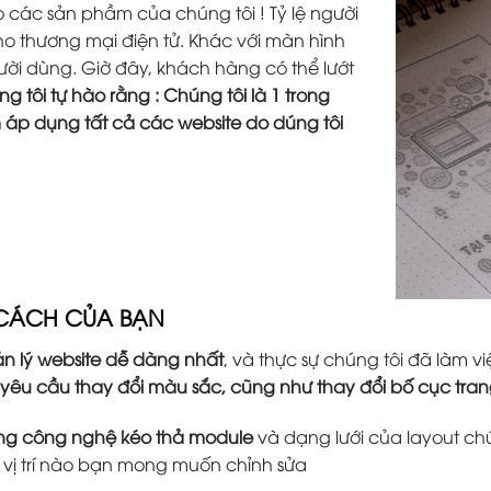
các sản phầm của chúng tôi ! Tỷ lệ người
o thương mại điện tử. Khác với màn hình
người dùng. Giờ đây, khách hàng có thể lướt
g tôi tự hào rằng : Chúng tôi là 1 trong
m áp dụng tất cả các website do dúng tôi
 CÁCH CỦA BẠN
n lý website dễ dàng nhất
, và thực sự chúng tôi đã làm
 yêu cầu thay đổi màu sắc, cũng như thay đổi bố cục tr
ằng công nghệ kéo thả module
và dạng lưới của layout ch
ứ vị trí nào bạn mong muốn chỉnh sửa