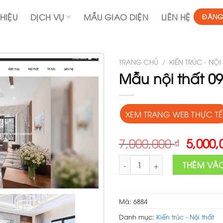
THIỆU
DỊCH VỤ
MẪU GIAO DIỆN
LIÊN HỆ
ĐĂNG
TRANG CHỦ
/
KIẾN TRÚC - NỘI
Mẫu nội thất 09
XEM TRANG WEB THỰC TẾ
Origin
7,000,000
₫
5,000
price
Mẫu nội thất 09 số lượng
was:
THÊM VÀ
7,000,
Mã:
6884
Danh mục:
Kiến trúc - Nội thất