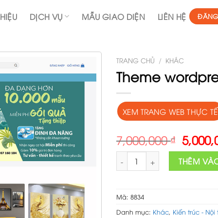
THIỆU
DỊCH VỤ
MẪU GIAO DIỆN
LIÊN HỆ
ĐĂNG
TRANG CHỦ
/
KHÁC
Theme wordpres
XEM TRANG WEB THỰC TẾ
Origin
7,000,000
₫
5,000
price
Theme wordpress Flatsome bá
was:
THÊM VÀ
7,000,
Mã:
8834
Danh mục:
Khác
,
Kiến trúc - Nội 