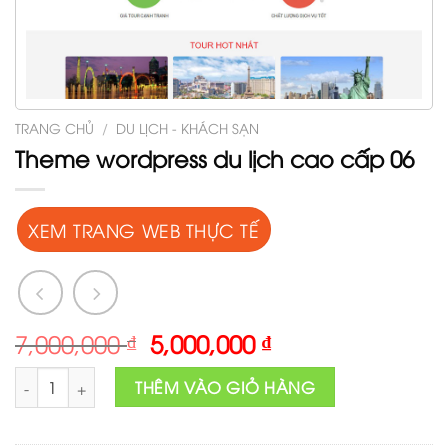
TRANG CHỦ
/
DU LỊCH - KHÁCH SẠN
Theme wordpress du lịch cao cấp 06
XEM TRANG WEB THỰC TẾ
Original
Current
7,000,000
₫
5,000,000
₫
price
price
Theme wordpress du lịch cao cấp 06 số lượng
was:
is:
THÊM VÀO GIỎ HÀNG
7,000,000 ₫.
5,000,000 ₫.