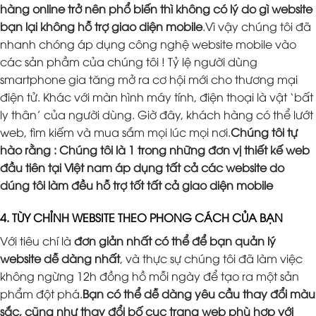
hàng online trở nên phổ biến thì không có lý do gì website
bạn lại không hỗ trợ giao diện mobile
.Vì vậy chúng tôi đã
nhanh chóng áp dụng công nghệ website mobile vào
các sản phầm của chúng tôi ! Tỷ lệ người dùng
smartphone gia tăng mở ra cơ hội mới cho thương mại
điện tử. Khác với màn hình máy tính, điện thoại là vật ‘bất
ly thân’ của người dùng. Giờ đây, khách hàng có thể lướt
web, tìm kiếm và mua sắm mọi lúc mọi nơi.
Chúng tôi tự
hào rằng : Chúng tôi là 1 trong những đơn vị thiết kế web
đầu tiên tại Việt nam áp dụng tất cả các website do
dúng tôi làm đều hỗ trợ tốt tất cả giao diện mobile
4. TÙY CHỈNH WEBSITE THEO PHONG CÁCH CỦA BẠN
Với tiêu chí là
đơn giản nhất có thể để bạn quản lý
website dễ dàng nhất
, và thực sự chúng tôi đã làm việc
không ngừng 12h đồng hồ mỗi ngày để tạo ra một sản
phẩm đột phá.
Bạn có thể dễ dàng yêu cầu thay đổi màu
sắc, cũng như thay đổi bố cục trang web phù hợp với