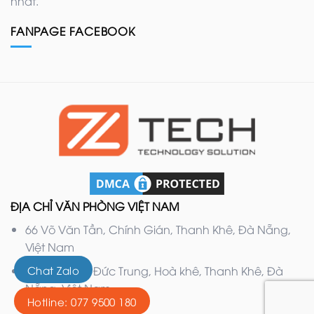
nhất.
FANPAGE FACEBOOK
ĐỊA CHỈ VĂN PHÒNG VIỆT NAM
66 Võ Văn Tần, Chính Gián, Thanh Khê, Đà Nẵng,
Việt Nam
Chat Zalo
132 Nguyễn Đức Trung, Hoà khê, Thanh Khê, Đà
Nẵng, Việt Nam
Hotline: 077 9500 180