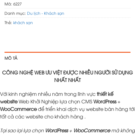
Mã:
6227
Danh mục:
Du lịch - Khách sạn
Thẻ:
khách sạn
MÔ TẢ
CÔNG NGHỆ WEB ƯU VIỆT ĐƯỢC NHIỀU NGƯỜI SỬ DỤNG
NHẤT NHẤT
Với kinh nghiệm nhiều năm trong lĩnh vực
thiết kế
website
Web Khởi Nghiệp lựa chọn CMS
WordPress
+
WooCommerce
để triển khai dịch vụ website bán hàng tới
tất cả các website cho khách hàng .
Tại sao lại lựa chọn
WordPress
+
WooCommerce
mà không