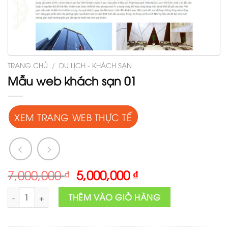
TRANG CHỦ
/
DU LỊCH - KHÁCH SẠN
Mẫu web khách sạn 01
XEM TRANG WEB THỰC TẾ
Original
Current
7,000,000
₫
5,000,000
₫
price
price
Mẫu web khách sạn 01 số lượng
was:
is:
THÊM VÀO GIỎ HÀNG
7,000,000 ₫.
5,000,000 ₫.