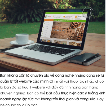
Bạn không cần là chuyên gia về công nghệ nhưng cũng sẽ tự
quản lý tốt website của mình
.Chỉ mất vài thao tác nhấp chuột
là bạn đã sở hữu 1 website với đầy đủ tính năng bán hàng
chuyên nghiệp. Bạn có thể bắt đầu
thực hiện các ý tưởng kinh
doanh ngay lập tức
mà
không tốn thời gian và công sức
. Hãy
để chúng tôi giúp bạn!