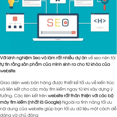
Với kinh nghiệm Seo và làm rất nhiều dự án
về seo nên tôi
tự tin rằng sản phẩm của mình sinh ra cho từ khóa của
website
.
Giao diện web bán hàng được thiết kế tối ưu về kiến trúc
và liên kết cho các máy tìm kiếm ngay từ khi xây dựng ý
tưởng. Các liên kết trên
website rất thân thiện với các bộ
máy tìm kiếm (nhất là Google)
Ngoài ra tính năng tối ưu
nội dung của website giúp bạn tối ưu dữ liệu một cách dễ
dàng và chủ động