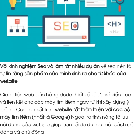
Với kinh nghiệm Seo và làm rất nhiều dự án
về seo nên tôi
tự tin rằng sản phẩm của mình sinh ra cho từ khóa của
website
.
Giao diện web bán hàng được thiết kế tối ưu về kiến trúc
và liên kết cho các máy tìm kiếm ngay từ khi xây dựng ý
tưởng. Các liên kết trên
website rất thân thiện với các bộ
máy tìm kiếm (nhất là Google)
Ngoài ra tính năng tối ưu
nội dung của website giúp bạn tối ưu dữ liệu một cách dễ
dàng và chủ động