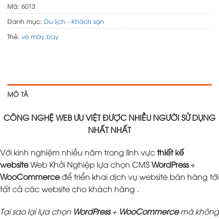
Mã:
6013
Danh mục:
Du lịch - Khách sạn
Thẻ:
vé máy bay
MÔ TẢ
CÔNG NGHỆ WEB ƯU VIỆT ĐƯỢC NHIỀU NGƯỜI SỬ DỤNG
NHẤT NHẤT
Với kinh nghiệm nhiều năm trong lĩnh vực
thiết kế
website
Web Khởi Nghiệp lựa chọn CMS
WordPress
+
WooCommerce
để triển khai dịch vụ website bán hàng tới
tất cả các website cho khách hàng .
Tại sao lại lựa chọn
WordPress
+
WooCommerce
mà không