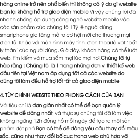
hàng online trở nên phổ biến thì không có lý do gì website
bạn lại không hỗ trợ giao diện mobile
.Vì vậy chúng tôi đã
nhanh chóng áp dụng công nghệ website mobile vào
các sản phầm của chúng tôi ! Tỷ lệ người dùng
smartphone gia tăng mở ra cơ hội mới cho thương mại
điện tử. Khác với màn hình máy tính, điện thoại là vật ‘bất
ly thân’ của người dùng. Giờ đây, khách hàng có thể lướt
web, tìm kiếm và mua sắm mọi lúc mọi nơi.
Chúng tôi tự
hào rằng : Chúng tôi là 1 trong những đơn vị thiết kế web
đầu tiên tại Việt nam áp dụng tất cả các website do
dúng tôi làm đều hỗ trợ tốt tất cả giao diện mobile
4. TÙY CHỈNH WEBSITE THEO PHONG CÁCH CỦA BẠN
Với tiêu chí là
đơn giản nhất có thể để bạn quản lý
website dễ dàng nhất
, và thực sự chúng tôi đã làm việc
không ngừng 12h đồng hồ mỗi ngày để tạo ra một sản
phẩm đột phá.
Bạn có thể dễ dàng yêu cầu thay đổi màu
sắc, cũng như thay đổi bố cục trang web phù hợp với