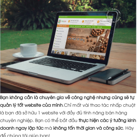
Bạn không cần là chuyên gia về công nghệ nhưng cũng sẽ tự
quản lý tốt website của mình
.Chỉ mất vài thao tác nhấp chuột
là bạn đã sở hữu 1 website với đầy đủ tính năng bán hàng
chuyên nghiệp. Bạn có thể bắt đầu
thực hiện các ý tưởng kinh
doanh ngay lập tức
mà
không tốn thời gian và công sức
. Hãy
để chúng tôi giúp bạn!