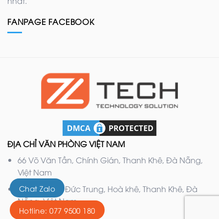
nhất.
FANPAGE FACEBOOK
ĐỊA CHỈ VĂN PHÒNG VIỆT NAM
66 Võ Văn Tần, Chính Gián, Thanh Khê, Đà Nẵng,
Việt Nam
Chat Zalo
132 Nguyễn Đức Trung, Hoà khê, Thanh Khê, Đà
Nẵng, Việt Nam
Hotline: 077 9500 180