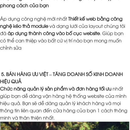
phong cách của bạn
Áp dụng công nghệ mới nhất
Thiết kế web bằng công
nghệ kéo thả module
và dạng lưới của layout chúng tôi
đã
áp dụng thành công vào bố cục website
. Giúp bạn
có thể can thiệp vào bất cứ vị trí nào bạn mong muốn
chỉnh sửa
5. BÁN HÀNG ƯU VIỆT – TĂNG DOANH SỐ KINH DOANH
HIỆU QUẢ
Chức năng quản lý sản phẩm và đơn hàng tối ưu
nhất
giúp bạn dễ dàng vận hàng hệ thống website của mình
hiệu quả. Bạn sẽ dễ dàng quản lý khách hàng và mọi
thông tin liên quan đến cửa hàng của bạn 1 cách thông
minh và thân thiện nhất.