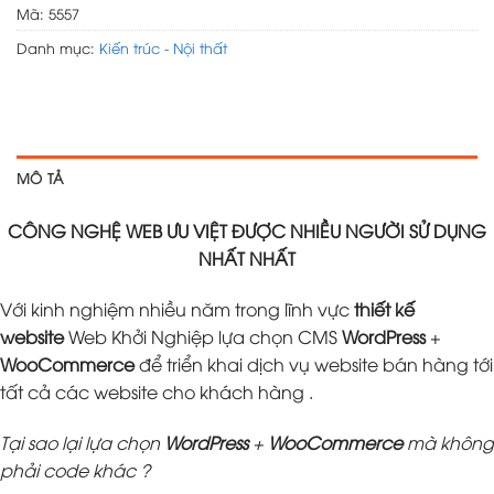
Mã:
5557
Danh mục:
Kiến trúc - Nội thất
MÔ TẢ
CÔNG NGHỆ WEB ƯU VIỆT ĐƯỢC NHIỀU NGƯỜI SỬ DỤNG
NHẤT NHẤT
Với kinh nghiệm nhiều năm trong lĩnh vực
thiết kế
website
Web Khởi Nghiệp lựa chọn CMS
WordPress
+
WooCommerce
để triển khai dịch vụ website bán hàng tới
tất cả các website cho khách hàng .
Tại sao lại lựa chọn
WordPress
+
WooCommerce
mà không
phải code khác ?