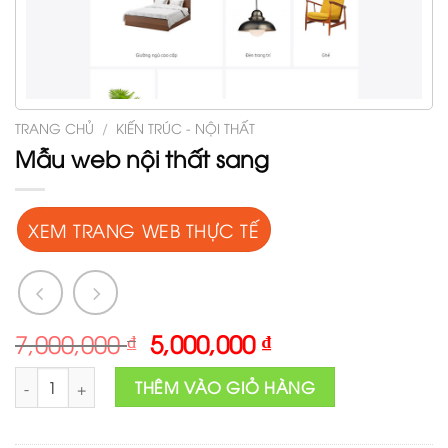
TRANG CHỦ
/
KIẾN TRÚC - NỘI THẤT
Mẫu web nội thất sang
XEM TRANG WEB THỰC TẾ
Original
Current
7,000,000
₫
5,000,000
₫
price
price
Mẫu web nội thất sang số lượng
was:
is:
THÊM VÀO GIỎ HÀNG
7,000,000 ₫.
5,000,000 ₫.