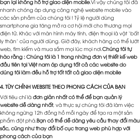
bạn lại không hỗ trợ giao diện mobile
.Vì vậy chúng tôi đã
nhanh chóng áp dụng công nghệ website mobile vào
các sản phầm của chúng tôi ! Tỷ lệ người dùng
smartphone gia tăng mở ra cơ hội mới cho thương mại
điện tử. Khác với màn hình máy tính, điện thoại là vật ‘bất
ly thân’ của người dùng. Giờ đây, khách hàng có thể lướt
web, tìm kiếm và mua sắm mọi lúc mọi nơi.
Chúng tôi tự
hào rằng : Chúng tôi là 1 trong những đơn vị thiết kế web
đầu tiên tại Việt nam áp dụng tất cả các website do
dúng tôi làm đều hỗ trợ tốt tất cả giao diện mobile
4. TÙY CHỈNH WEBSITE THEO PHONG CÁCH CỦA BẠN
Với tiêu chí là
đơn giản nhất có thể để bạn quản lý
website dễ dàng nhất
, và thực sự chúng tôi đã làm việc
không ngừng 12h đồng hồ mỗi ngày để tạo ra một sản
phẩm đột phá.
Bạn có thể dễ dàng yêu cầu thay đổi màu
sắc, cũng như thay đổi bố cục trang web phù hợp với
phong cách của bạn