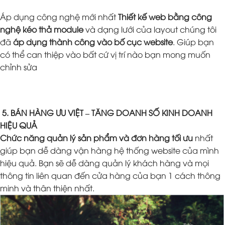
Áp dụng công nghệ mới nhất
Thiết kế web bằng công
nghệ kéo thả module
và dạng lưới của layout chúng tôi
đã
áp dụng thành công vào bố cục website
. Giúp bạn
có thể can thiệp vào bất cứ vị trí nào bạn mong muốn
chỉnh sửa
5. BÁN HÀNG ƯU VIỆT – TĂNG DOANH SỐ KINH DOANH
HIỆU QUẢ
Chức năng quản lý sản phẩm và đơn hàng tối ưu
nhất
giúp bạn dễ dàng vận hàng hệ thống website của mình
hiệu quả. Bạn sẽ dễ dàng quản lý khách hàng và mọi
thông tin liên quan đến cửa hàng của bạn 1 cách thông
minh và thân thiện nhất.