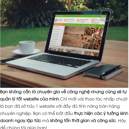
Bạn không cần là chuyên gia về công nghệ nhưng cũng sẽ tự
quản lý tốt website của mình
.Chỉ mất vài thao tác nhấp chuột
là bạn đã sở hữu 1 website với đầy đủ tính năng bán hàng
chuyên nghiệp. Bạn có thể bắt đầu
thực hiện các ý tưởng kinh
doanh ngay lập tức
mà
không tốn thời gian và công sức
. Hãy
để chúng tôi giúp bạn!