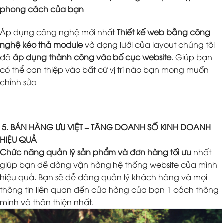
phong cách của bạn
Áp dụng công nghệ mới nhất
Thiết kế web bằng công
nghệ kéo thả module
và dạng lưới của layout chúng tôi
đã
áp dụng thành công vào bố cục website
. Giúp bạn
có thể can thiệp vào bất cứ vị trí nào bạn mong muốn
chỉnh sửa
5. BÁN HÀNG ƯU VIỆT – TĂNG DOANH SỐ KINH DOANH
HIỆU QUẢ
Chức năng quản lý sản phẩm và đơn hàng tối ưu
nhất
giúp bạn dễ dàng vận hàng hệ thống website của mình
hiệu quả. Bạn sẽ dễ dàng quản lý khách hàng và mọi
thông tin liên quan đến cửa hàng của bạn 1 cách thông
minh và thân thiện nhất.