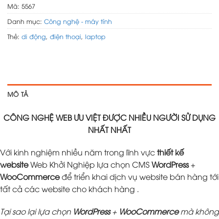
Mã:
5567
Danh mục:
Công nghệ - máy tính
Thẻ:
di động
,
điện thoại
,
laptop
MÔ TẢ
CÔNG NGHỆ WEB ƯU VIỆT ĐƯỢC NHIỀU NGƯỜI SỬ DỤNG
NHẤT NHẤT
Với kinh nghiệm nhiều năm trong lĩnh vực
thiết kế
website
Web Khởi Nghiệp lựa chọn CMS
WordPress
+
WooCommerce
để triển khai dịch vụ website bán hàng tới
tất cả các website cho khách hàng .
Tại sao lại lựa chọn
WordPress
+
WooCommerce
mà không