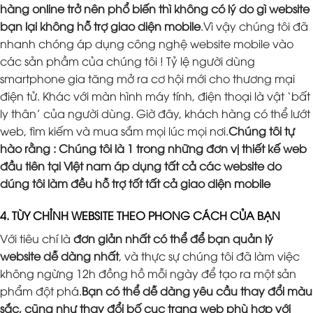
hàng online trở nên phổ biến thì không có lý do gì website
bạn lại không hỗ trợ giao diện mobile
.Vì vậy chúng tôi đã
nhanh chóng áp dụng công nghệ website mobile vào
các sản phầm của chúng tôi ! Tỷ lệ người dùng
smartphone gia tăng mở ra cơ hội mới cho thương mại
điện tử. Khác với màn hình máy tính, điện thoại là vật ‘bất
ly thân’ của người dùng. Giờ đây, khách hàng có thể lướt
web, tìm kiếm và mua sắm mọi lúc mọi nơi.
Chúng tôi tự
hào rằng : Chúng tôi là 1 trong những đơn vị thiết kế web
đầu tiên tại Việt nam áp dụng tất cả các website do
dúng tôi làm đều hỗ trợ tốt tất cả giao diện mobile
4. TÙY CHỈNH WEBSITE THEO PHONG CÁCH CỦA BẠN
Với tiêu chí là
đơn giản nhất có thể để bạn quản lý
website dễ dàng nhất
, và thực sự chúng tôi đã làm việc
không ngừng 12h đồng hồ mỗi ngày để tạo ra một sản
phẩm đột phá.
Bạn có thể dễ dàng yêu cầu thay đổi màu
sắc, cũng như thay đổi bố cục trang web phù hợp với