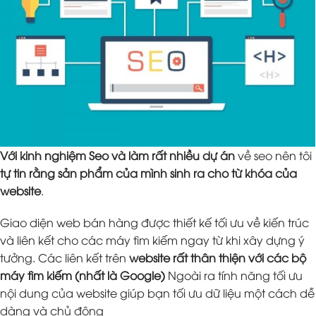
Với kinh nghiệm Seo và làm rất nhiều dự án
về seo nên tôi
tự tin rằng sản phẩm của mình sinh ra cho từ khóa của
website
.
Giao diện web bán hàng được thiết kế tối ưu về kiến trúc
và liên kết cho các máy tìm kiếm ngay từ khi xây dựng ý
tưởng. Các liên kết trên
website rất thân thiện với các bộ
máy tìm kiếm (nhất là Google)
Ngoài ra tính năng tối ưu
nội dung của website giúp bạn tối ưu dữ liệu một cách dễ
dàng và chủ động