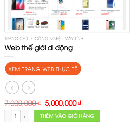
TRANG CHỦ
/
CÔNG NGHỆ - MÁY TÍNH
Web thế giới di động
XEM TRANG WEB THỰC TẾ
Original
Current
7,000,000
₫
5,000,000
₫
price
price
Web thế giới di động số lượng
was:
is:
THÊM VÀO GIỎ HÀNG
7,000,000 ₫.
5,000,000 ₫.