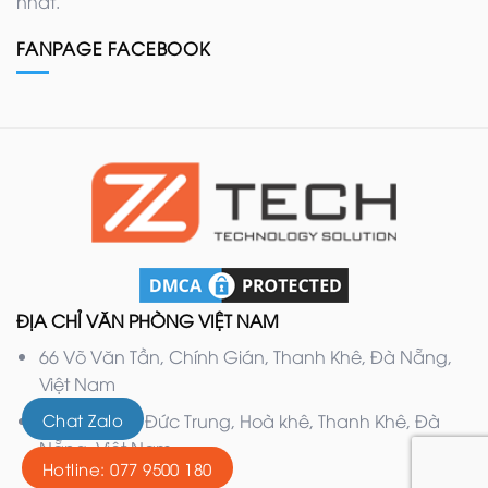
nhất.
FANPAGE FACEBOOK
ĐỊA CHỈ VĂN PHÒNG VIỆT NAM
66 Võ Văn Tần, Chính Gián, Thanh Khê, Đà Nẵng,
Việt Nam
Chat Zalo
132 Nguyễn Đức Trung, Hoà khê, Thanh Khê, Đà
Nẵng, Việt Nam
Hotline: 077 9500 180