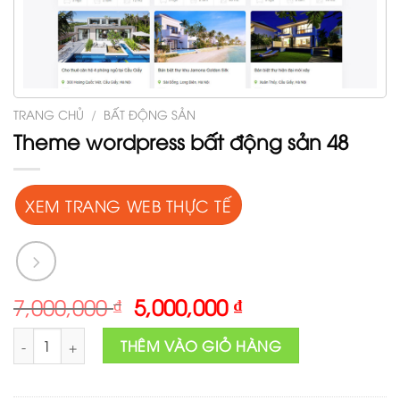
TRANG CHỦ
/
BẤT ĐỘNG SẢN
Theme wordpress bất động sản 48
XEM TRANG WEB THỰC TẾ
Original
Current
7,000,000
₫
5,000,000
₫
price
price
Theme wordpress bất động sản 48 số lượng
was:
is:
THÊM VÀO GIỎ HÀNG
7,000,000 ₫.
5,000,000 ₫.