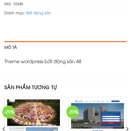
Mã:
10345
Danh mục:
Bất động sản
MÔ TẢ
Theme wordpress bất động sản 48
SẢN PHẨM TƯƠNG TỰ
-29%
-29%