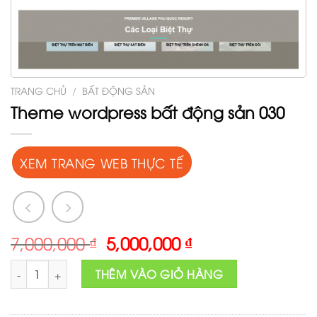
TRANG CHỦ
/
BẤT ĐỘNG SẢN
Theme wordpress bất động sản 030
XEM TRANG WEB THỰC TẾ
Original
Current
7,000,000
₫
5,000,000
₫
price
price
Theme wordpress bất động sản 030 số lượng
was:
is:
THÊM VÀO GIỎ HÀNG
7,000,000 ₫.
5,000,000 ₫.