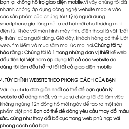
bạn lại không hỗ trợ giao diện mobile
.Vì vậy chúng tôi đã
nhanh chóng áp dụng công nghệ website mobile vào
các sản phầm của chúng tôi ! Tỷ lệ người dùng
smartphone gia tăng mở ra cơ hội mới cho thương mại
điện tử. Khác với màn hình máy tính, điện thoại là vật ‘bất
ly thân’ của người dùng. Giờ đây, khách hàng có thể lướt
web, tìm kiếm và mua sắm mọi lúc mọi nơi.
Chúng tôi tự
hào rằng : Chúng tôi là 1 trong những đơn vị thiết kế web
đầu tiên tại Việt nam áp dụng tất cả các website do
dúng tôi làm đều hỗ trợ tốt tất cả giao diện mobile
4. TÙY CHỈNH WEBSITE THEO PHONG CÁCH CỦA BẠN
Với tiêu chí là
đơn giản nhất có thể để bạn quản lý
website dễ dàng nhất
, và thực sự chúng tôi đã làm việc
không ngừng 12h đồng hồ mỗi ngày để tạo ra một sản
phẩm đột phá.
Bạn có thể dễ dàng yêu cầu thay đổi màu
sắc, cũng như thay đổi bố cục trang web phù hợp với
phong cách của bạn