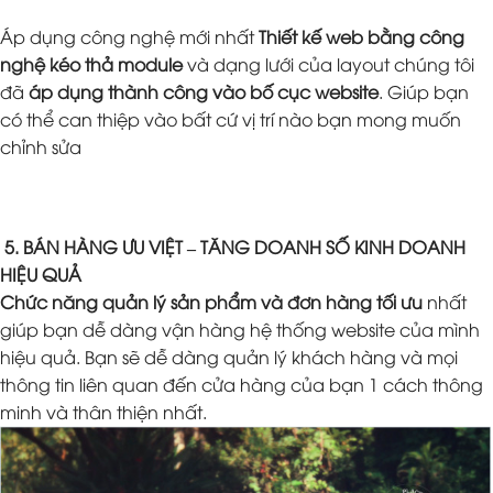
Áp dụng công nghệ mới nhất
Thiết kế web bằng công
nghệ kéo thả module
và dạng lưới của layout chúng tôi
đã
áp dụng thành công vào bố cục website
. Giúp bạn
có thể can thiệp vào bất cứ vị trí nào bạn mong muốn
chỉnh sửa
5. BÁN HÀNG ƯU VIỆT – TĂNG DOANH SỐ KINH DOANH
HIỆU QUẢ
Chức năng quản lý sản phẩm và đơn hàng tối ưu
nhất
giúp bạn dễ dàng vận hàng hệ thống website của mình
hiệu quả. Bạn sẽ dễ dàng quản lý khách hàng và mọi
thông tin liên quan đến cửa hàng của bạn 1 cách thông
minh và thân thiện nhất.