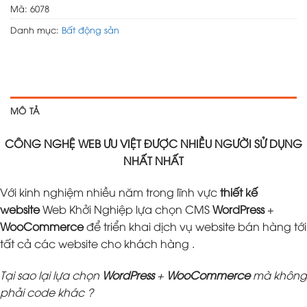
Mã:
6078
Danh mục:
Bất động sản
MÔ TẢ
CÔNG NGHỆ WEB ƯU VIỆT ĐƯỢC NHIỀU NGƯỜI SỬ DỤNG
NHẤT NHẤT
Với kinh nghiệm nhiều năm trong lĩnh vực
thiết kế
website
Web Khởi Nghiệp lựa chọn CMS
WordPress
+
WooCommerce
để triển khai dịch vụ website bán hàng tới
tất cả các website cho khách hàng .
Tại sao lại lựa chọn
WordPress
+
WooCommerce
mà không
phải code khác ?