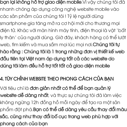
bạn lại không hỗ trợ giao diện mobile
.Vì vậy chúng tôi đã
nhanh chóng áp dụng công nghệ website mobile vào
các sản phầm của chúng tôi ! Tỷ lệ người dùng
smartphone gia tăng mở ra cơ hội mới cho thương mại
điện tử. Khác với màn hình máy tính, điện thoại là vật ‘bất
ly thân’ của người dùng. Giờ đây, khách hàng có thể lướt
web, tìm kiếm và mua sắm mọi lúc mọi nơi.
Chúng tôi tự
hào rằng : Chúng tôi là 1 trong những đơn vị thiết kế web
đầu tiên tại Việt nam áp dụng tất cả các website do
dúng tôi làm đều hỗ trợ tốt tất cả giao diện mobile
4. TÙY CHỈNH WEBSITE THEO PHONG CÁCH CỦA BẠN
Với tiêu chí là
đơn giản nhất có thể để bạn quản lý
website dễ dàng nhất
, và thực sự chúng tôi đã làm việc
không ngừng 12h đồng hồ mỗi ngày để tạo ra một sản
phẩm đột phá.
Bạn có thể dễ dàng yêu cầu thay đổi màu
sắc, cũng như thay đổi bố cục trang web phù hợp với
phong cách của bạn