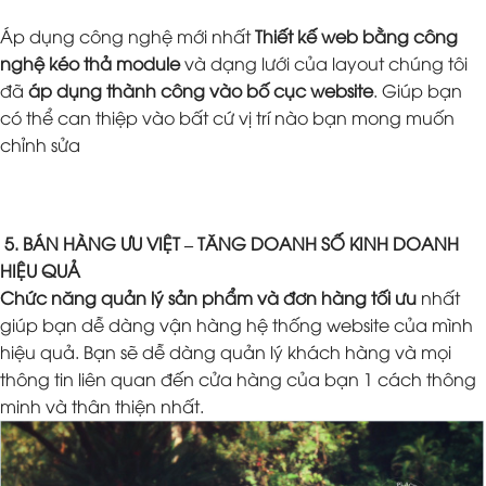
Áp dụng công nghệ mới nhất
Thiết kế web bằng công
nghệ kéo thả module
và dạng lưới của layout chúng tôi
đã
áp dụng thành công vào bố cục website
. Giúp bạn
có thể can thiệp vào bất cứ vị trí nào bạn mong muốn
chỉnh sửa
5. BÁN HÀNG ƯU VIỆT – TĂNG DOANH SỐ KINH DOANH
HIỆU QUẢ
Chức năng quản lý sản phẩm và đơn hàng tối ưu
nhất
giúp bạn dễ dàng vận hàng hệ thống website của mình
hiệu quả. Bạn sẽ dễ dàng quản lý khách hàng và mọi
thông tin liên quan đến cửa hàng của bạn 1 cách thông
minh và thân thiện nhất.