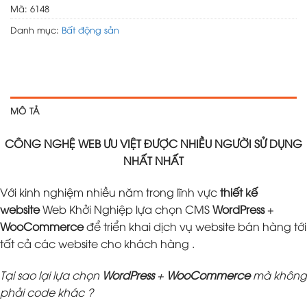
Mã:
6148
Danh mục:
Bất động sản
MÔ TẢ
CÔNG NGHỆ WEB ƯU VIỆT ĐƯỢC NHIỀU NGƯỜI SỬ DỤNG
NHẤT NHẤT
Với kinh nghiệm nhiều năm trong lĩnh vực
thiết kế
website
Web Khởi Nghiệp lựa chọn CMS
WordPress
+
WooCommerce
để triển khai dịch vụ website bán hàng tới
tất cả các website cho khách hàng .
Tại sao lại lựa chọn
WordPress
+
WooCommerce
mà không
phải code khác ?