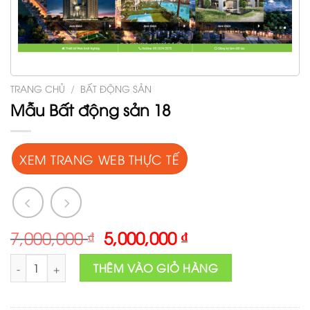
TRANG CHỦ
/
BẤT ĐỘNG SẢN
Mẫu Bất động sản 18
XEM TRANG WEB THỰC TẾ
Original
Current
7,000,000
₫
5,000,000
₫
price
price
Mẫu Bất động sản 18 số lượng
was:
is:
THÊM VÀO GIỎ HÀNG
7,000,000 ₫.
5,000,000 ₫.