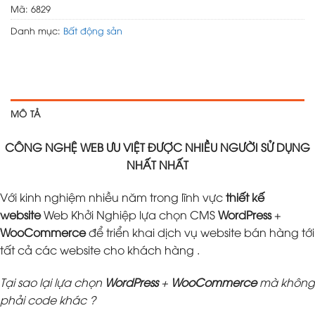
Mã:
6829
Danh mục:
Bất động sản
MÔ TẢ
CÔNG NGHỆ WEB ƯU VIỆT ĐƯỢC NHIỀU NGƯỜI SỬ DỤNG
NHẤT NHẤT
Với kinh nghiệm nhiều năm trong lĩnh vực
thiết kế
website
Web Khởi Nghiệp lựa chọn CMS
WordPress
+
WooCommerce
để triển khai dịch vụ website bán hàng tới
tất cả các website cho khách hàng .
Tại sao lại lựa chọn
WordPress
+
WooCommerce
mà không
phải code khác ?