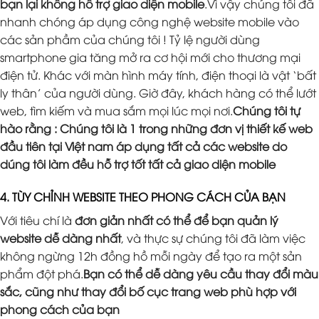
bạn lại không hỗ trợ giao diện mobile
.Vì vậy chúng tôi đã
nhanh chóng áp dụng công nghệ website mobile vào
các sản phầm của chúng tôi ! Tỷ lệ người dùng
smartphone gia tăng mở ra cơ hội mới cho thương mại
điện tử. Khác với màn hình máy tính, điện thoại là vật ‘bất
ly thân’ của người dùng. Giờ đây, khách hàng có thể lướt
web, tìm kiếm và mua sắm mọi lúc mọi nơi.
Chúng tôi tự
hào rằng : Chúng tôi là 1 trong những đơn vị thiết kế web
đầu tiên tại Việt nam áp dụng tất cả các website do
dúng tôi làm đều hỗ trợ tốt tất cả giao diện mobile
4. TÙY CHỈNH WEBSITE THEO PHONG CÁCH CỦA BẠN
Với tiêu chí là
đơn giản nhất có thể để bạn quản lý
website dễ dàng nhất
, và thực sự chúng tôi đã làm việc
không ngừng 12h đồng hồ mỗi ngày để tạo ra một sản
phẩm đột phá.
Bạn có thể dễ dàng yêu cầu thay đổi màu
sắc, cũng như thay đổi bố cục trang web phù hợp với
phong cách của bạn