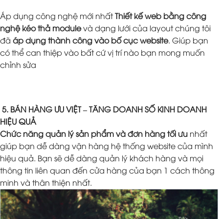
Áp dụng công nghệ mới nhất
Thiết kế web bằng công
nghệ kéo thả module
và dạng lưới của layout chúng tôi
đã
áp dụng thành công vào bố cục website
. Giúp bạn
có thể can thiệp vào bất cứ vị trí nào bạn mong muốn
chỉnh sửa
5. BÁN HÀNG ƯU VIỆT – TĂNG DOANH SỐ KINH DOANH
HIỆU QUẢ
Chức năng quản lý sản phẩm và đơn hàng tối ưu
nhất
giúp bạn dễ dàng vận hàng hệ thống website của mình
hiệu quả. Bạn sẽ dễ dàng quản lý khách hàng và mọi
thông tin liên quan đến cửa hàng của bạn 1 cách thông
minh và thân thiện nhất.