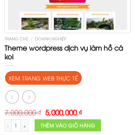
TRANG CHỦ
/
DOANH NGHIỆP
Theme wordpress dịch vụ làm hồ cá
koi
XEM TRANG WEB THỰC TẾ
Original
Current
7,000,000
₫
5,000,000
₫
price
price
Theme wordpress dịch vụ làm hồ cá koi số lượng
was:
is:
THÊM VÀO GIỎ HÀNG
7,000,000 ₫.
5,000,000 ₫.