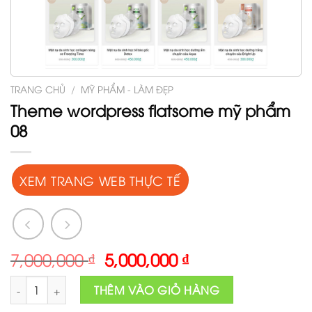
TRANG CHỦ
/
MỸ PHẨM - LÀM ĐẸP
Theme wordpress flatsome mỹ phẩm
08
XEM TRANG WEB THỰC TẾ
Original
Current
7,000,000
₫
5,000,000
₫
price
price
Theme wordpress flatsome mỹ phẩm 08 số lượng
was:
is:
THÊM VÀO GIỎ HÀNG
7,000,000 ₫.
5,000,000 ₫.