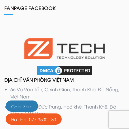
FANPAGE FACEBOOK
ĐỊA CHỈ VĂN PHÒNG VIỆT NAM
66 Võ Văn Tần, Chính Gián, Thanh Khê, Đà Nẵng,
Việt Nam
132 Nguyễn Đức Trung, Hoà khê, Thanh Khê, Đà
Chat Zalo
Nẵng, Việt Nam
Hotline: 077 9500 180