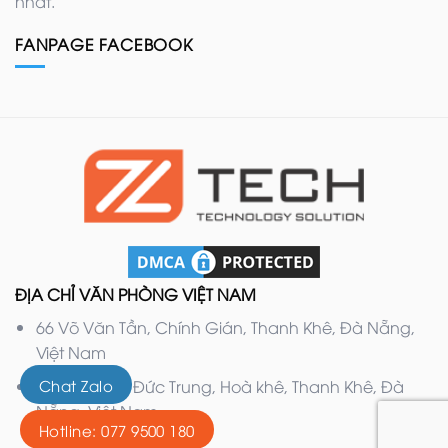
nhất.
FANPAGE FACEBOOK
ĐỊA CHỈ VĂN PHÒNG VIỆT NAM
66 Võ Văn Tần, Chính Gián, Thanh Khê, Đà Nẵng,
Việt Nam
Chat Zalo
132 Nguyễn Đức Trung, Hoà khê, Thanh Khê, Đà
Nẵng, Việt Nam
Hotline: 077 9500 180