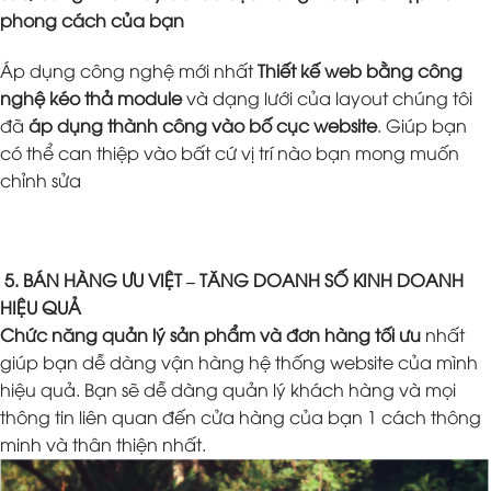
phong cách của bạn
Áp dụng công nghệ mới nhất
Thiết kế web bằng công
nghệ kéo thả module
và dạng lưới của layout chúng tôi
đã
áp dụng thành công vào bố cục website
. Giúp bạn
có thể can thiệp vào bất cứ vị trí nào bạn mong muốn
chỉnh sửa
5. BÁN HÀNG ƯU VIỆT – TĂNG DOANH SỐ KINH DOANH
HIỆU QUẢ
Chức năng quản lý sản phẩm và đơn hàng tối ưu
nhất
giúp bạn dễ dàng vận hàng hệ thống website của mình
hiệu quả. Bạn sẽ dễ dàng quản lý khách hàng và mọi
thông tin liên quan đến cửa hàng của bạn 1 cách thông
minh và thân thiện nhất.