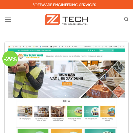
Skip
SOFTWARE ENGINEERING SERVICES ...
to
content
-29%