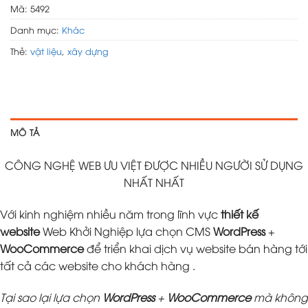
Mã:
5492
Danh mục:
Khác
Thẻ:
vật liệu
,
xây dựng
MÔ TẢ
CÔNG NGHỆ WEB ƯU VIỆT ĐƯỢC NHIỀU NGƯỜI SỬ DỤNG
NHẤT NHẤT
Với kinh nghiệm nhiều năm trong lĩnh vực
thiết kế
website
Web Khởi Nghiệp lựa chọn CMS
WordPress
+
WooCommerce
để triển khai dịch vụ website bán hàng tới
tất cả các website cho khách hàng .
Tại sao lại lựa chọn
WordPress
+
WooCommerce
mà không