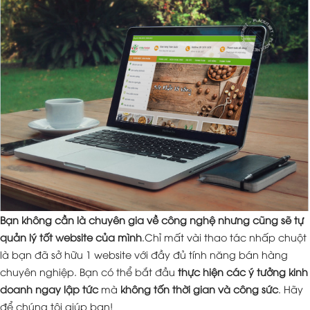
Bạn không cần là chuyên gia về công nghệ nhưng cũng sẽ tự
quản lý tốt website của mình
.Chỉ mất vài thao tác nhấp chuột
là bạn đã sở hữu 1 website với đầy đủ tính năng bán hàng
chuyên nghiệp. Bạn có thể bắt đầu
thực hiện các ý tưởng kinh
doanh ngay lập tức
mà
không tốn thời gian và công sức
. Hãy
để chúng tôi giúp bạn!