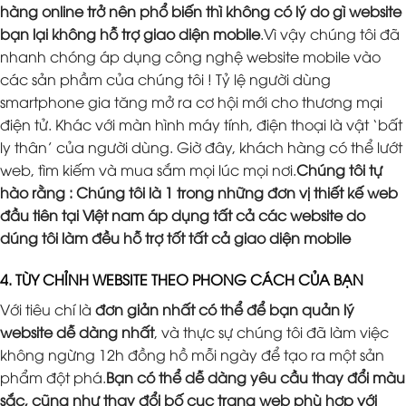
hàng online trở nên phổ biến thì không có lý do gì website
bạn lại không hỗ trợ giao diện mobile
.Vì vậy chúng tôi đã
nhanh chóng áp dụng công nghệ website mobile vào
các sản phầm của chúng tôi ! Tỷ lệ người dùng
smartphone gia tăng mở ra cơ hội mới cho thương mại
điện tử. Khác với màn hình máy tính, điện thoại là vật ‘bất
ly thân’ của người dùng. Giờ đây, khách hàng có thể lướt
web, tìm kiếm và mua sắm mọi lúc mọi nơi.
Chúng tôi tự
hào rằng : Chúng tôi là 1 trong những đơn vị thiết kế web
đầu tiên tại Việt nam áp dụng tất cả các website do
dúng tôi làm đều hỗ trợ tốt tất cả giao diện mobile
4. TÙY CHỈNH WEBSITE THEO PHONG CÁCH CỦA BẠN
Với tiêu chí là
đơn giản nhất có thể để bạn quản lý
website dễ dàng nhất
, và thực sự chúng tôi đã làm việc
không ngừng 12h đồng hồ mỗi ngày để tạo ra một sản
phẩm đột phá.
Bạn có thể dễ dàng yêu cầu thay đổi màu
sắc, cũng như thay đổi bố cục trang web phù hợp với