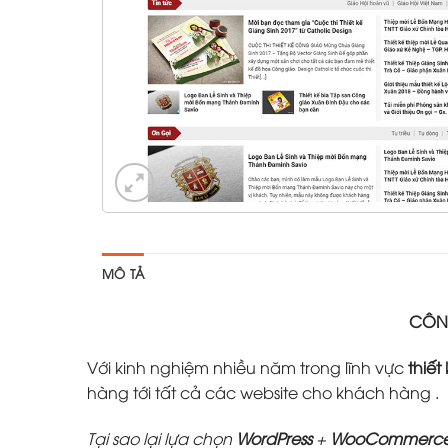
MÔ TẢ
CÔNG
Với kinh nghiệm nhiều năm trong lĩnh vực
thiết
hàng tới tất cả các website cho khách hàng .
Tại sao lại lựa chọn
WordPress
+
WooCommerc