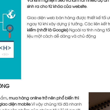
sinh ra cho từ khóa của website
.
Giao diện web bán hàng được thiết kế tối ưu
ngay từ khi xây dựng ý tưởng. Các liên kết 
kiếm (nhất là Google)
Ngoài ra tính năng tố
liệu một cách dễ dàng và chủ động
ĐỘNG
phẩm
, mua hàng online trở nên phổ biến thì
 giao diện mobile
.Vì vậy chúng tôi đã nhanh