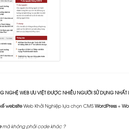
 NGHỆ WEB ƯU VIỆT ĐƯỢC NHIỀU NGƯỜI SỬ DỤNG NHẤT
 kế website
Web Khởi Nghiệp lựa chọn CMS
WordPress
+
Wo
e
mà không phải code khác ?