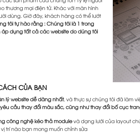
các sản phầm của chúng tôi ! Tỷ lệ người
o thương mại điện tử. Khác với màn hình
người dùng. Giờ đây, khách hàng có thể lướt
g tôi tự hào rằng : Chúng tôi là 1 trong
m áp dụng tất cả các website do dúng tôi
 CÁCH CỦA BẠN
n lý website dễ dàng nhất
, và thực sự chúng tôi đã làm
 yêu cầu thay đổi màu sắc, cũng như thay đổi bố cục tr
ằng công nghệ kéo thả module
và dạng lưới của layout ch
ứ vị trí nào bạn mong muốn chỉnh sửa