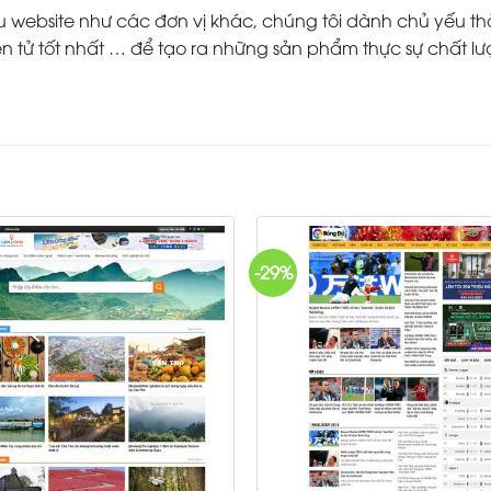
ebsite như các đơn vị khác, chúng tôi dành chủ yếu thời g
 tử tốt nhất … để tạo ra những sản phẩm thực sự chất lư
-29%