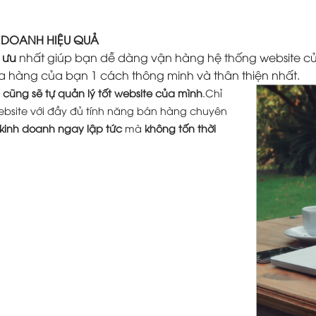
H DOANH HIỆU QUẢ
 ưu
nhất giúp bạn dễ dàng vận hàng hệ thống website củ
a hàng của bạn 1 cách thông minh và thân thiện nhất.
cũng sẽ tự quản lý tốt website của mình
.Chỉ
ebsite với đầy đủ tính năng bán hàng chuyên
 kinh doanh ngay lập tức
mà
không tốn thời