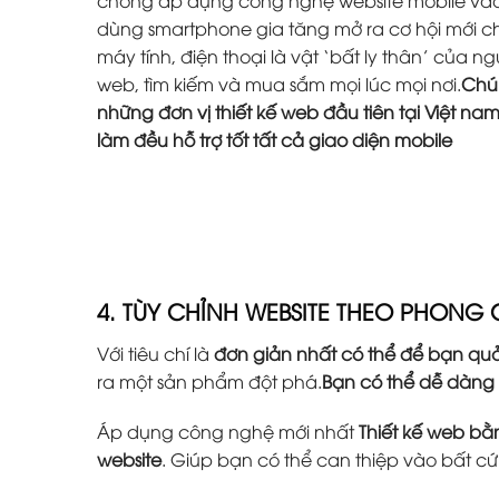
chóng áp dụng công nghệ website mobile vào 
dùng smartphone gia tăng mở ra cơ hội mới ch
máy tính, điện thoại là vật ‘bất ly thân’ của 
web, tìm kiếm và mua sắm mọi lúc mọi nơi.
Chún
những đơn vị thiết kế web đầu tiên tại Việt na
làm đều hỗ trợ tốt tất cả giao diện mobile
4. TÙY CHỈNH WEBSITE THEO PHONG
Với tiêu chí là
đơn giản nhất có thể để bạn quả
ra một sản phẩm đột phá.
Bạn có thể dễ dàng
Áp dụng công nghệ mới nhất
Thiết kế web b
website
. Giúp bạn có thể can thiệp vào bất c