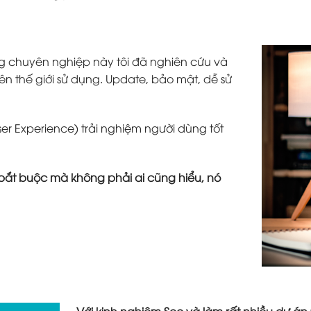
g chuyên nghiệp này tôi đã nghiên cứu và
ên thế giới sử dụng. Update, bảo mật, dễ sử
ser Experience) trải nghiệm người dùng tốt
tố bắt buộc mà không phải ai cũng hiểu, nó
Với kinh nghiệm Seo và làm rất nhiều dự án