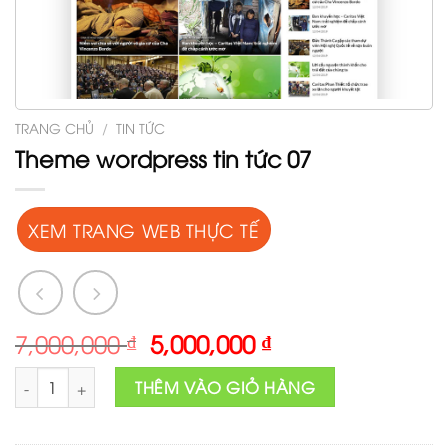
TRANG CHỦ
/
TIN TỨC
Theme wordpress tin tức 07
XEM TRANG WEB THỰC TẾ
Original
Current
7,000,000
₫
5,000,000
₫
price
price
Theme wordpress tin tức 07 số lượng
was:
is:
THÊM VÀO GIỎ HÀNG
7,000,000 ₫.
5,000,000 ₫.