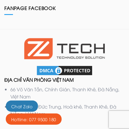
FANPAGE FACEBOOK
ĐỊA CHỈ VĂN PHÒNG VIỆT NAM
66 Võ Văn Tần, Chính Gián, Thanh Khê, Đà Nẵng,
Việt Nam
132 Nguyễn Đức Trung, Hoà khê, Thanh Khê, Đà
Chat Zalo
Nẵng, Việt Nam
Hotline: 077 9500 180