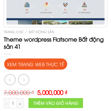
TRANG CHỦ
/
BẤT ĐỘNG SẢN
Theme wordpress Flatsome Bất động
sản 41
XEM TRANG WEB THỰC TẾ
Original
Current
7,000,000
₫
5,000,000
₫
price
price
Theme wordpress Flatsome Bất động sản 41 số lượng
was:
is:
THÊM VÀO GIỎ HÀNG
7,000,000 ₫.
5,000,000 ₫.