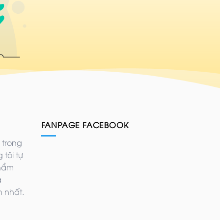
FANPAGE FACEBOOK
 trong
 tôi tự
phẩm
ả
 nhất.