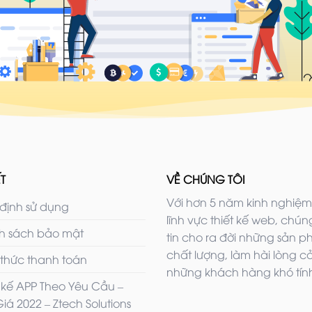
T
VỀ CHÚNG TÔI
Với hơn 5 năm kinh nghiệm
định sử dụng
lĩnh vực thiết kế web, chúng
h sách bảo mật
tin cho ra đời những sản 
chất lượng, làm hài lòng c
 thức thanh toán
những khách hàng khó tính
t kế APP Theo Yêu Cầu –
iá 2022 – Ztech Solutions