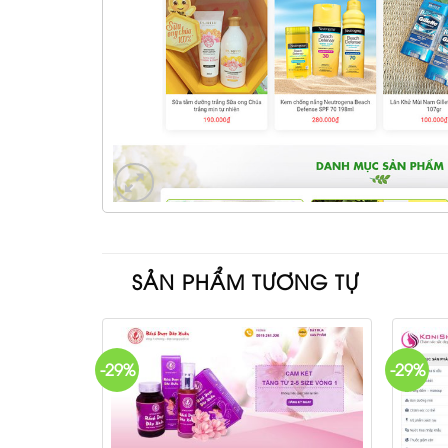
SẢN PHẨM TƯƠNG TỰ
-29%
-29%