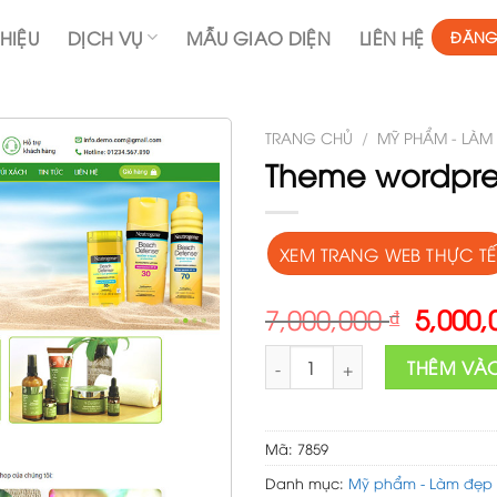
THIỆU
DỊCH VỤ
MẪU GIAO DIỆN
LIÊN HỆ
ĐĂNG
TRANG CHỦ
/
MỸ PHẨM - LÀM
Theme wordpre
XEM TRANG WEB THỰC TẾ
Origin
7,000,000
₫
5,000
price
Theme wordpress mỹ phẩm 07
was:
THÊM VÀ
7,000,
Mã:
7859
Danh mục:
Mỹ phẩm - Làm đẹp