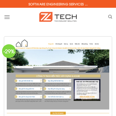
Skip
SOFTWARE ENGINEERING SERVICES ...
to
content
-29%