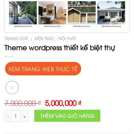
TRANG CHỦ
/
KIẾN TRÚC - NỘI THẤT
Theme wordpress thiết kế biệt thự
XEM TRANG WEB THỰC TẾ
Original
Current
7,000,000
₫
5,000,000
₫
price
price
Theme wordpress thiết kế biệt thự số lượng
was:
is:
THÊM VÀO GIỎ HÀNG
7,000,000 ₫.
5,000,000 ₫.