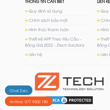
THÔNG TIN CẦN BIẾT
LIÊN KẾ
Quy định sử dụng
Quy 
Chính sách bảo mật
Chín
Hình thức thanh toán
Hình
Thiết kế APP Theo Yêu Cầu –
Thiế
Bảng Giá 2022 – Ztech Solutions
Bảng G
Liên hệ
Liên
Chat Zalo
Hotline: 077 9500 180