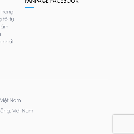
FANPAGE FACEBOOK
 trong
 tôi tự
phẩm
ả
 nhất.
 Việt Nam
Nẵng, Việt Nam