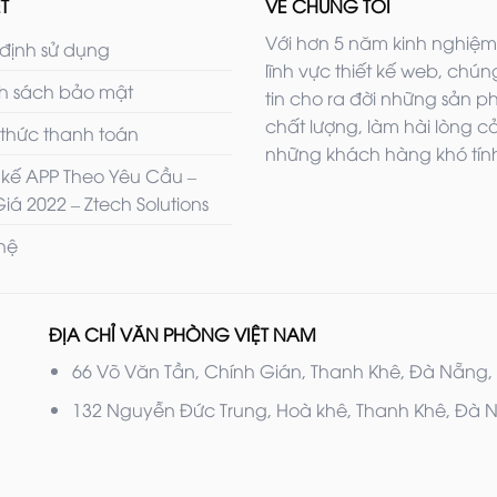
T
VỀ CHÚNG TÔI
Với hơn 5 năm kinh nghiệm
định sử dụng
lĩnh vực thiết kế web, chúng
h sách bảo mật
tin cho ra đời những sản 
chất lượng, làm hài lòng c
 thức thanh toán
những khách hàng khó tính
t kế APP Theo Yêu Cầu –
iá 2022 – Ztech Solutions
 hệ
ĐỊA CHỈ VĂN PHÒNG VIỆT NAM
66 Võ Văn Tần, Chính Gián, Thanh Khê, Đà Nẵng,
132 Nguyễn Đức Trung, Hoà khê, Thanh Khê, Đà 