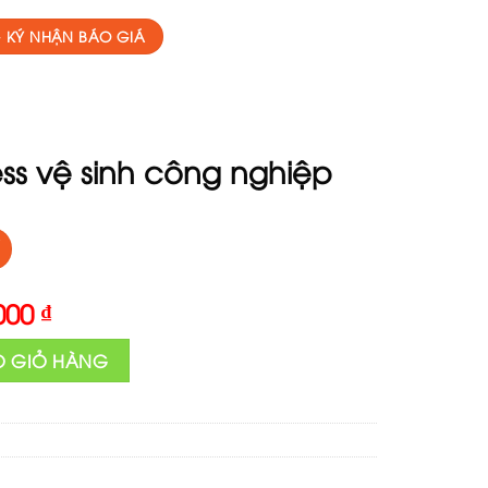
 KÝ NHẬN BÁO GIÁ
s vệ sinh công nghiệp
al
Current
,000
₫
price
g nghiệp số lượng
is:
O GIỎ HÀNG
000 ₫.
5,000,000 ₫.