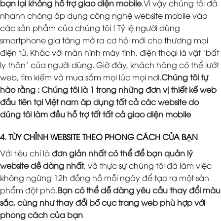
bạn lại không hỗ trợ giao diện mobile
.Vì vậy chúng tôi đã
nhanh chóng áp dụng công nghệ website mobile vào
các sản phầm của chúng tôi ! Tỷ lệ người dùng
smartphone gia tăng mở ra cơ hội mới cho thương mại
điện tử. Khác với màn hình máy tính, điện thoại là vật ‘bất
ly thân’ của người dùng. Giờ đây, khách hàng có thể lướt
web, tìm kiếm và mua sắm mọi lúc mọi nơi.
Chúng tôi tự
hào rằng : Chúng tôi là 1 trong những đơn vị thiết kế web
đầu tiên tại Việt nam áp dụng tất cả các website do
dúng tôi làm đều hỗ trợ tốt tất cả giao diện mobile
4. TÙY CHỈNH WEBSITE THEO PHONG CÁCH CỦA BẠN
Với tiêu chí là
đơn giản nhất có thể để bạn quản lý
website dễ dàng nhất
, và thực sự chúng tôi đã làm việc
không ngừng 12h đồng hồ mỗi ngày để tạo ra một sản
phẩm đột phá.
Bạn có thể dễ dàng yêu cầu thay đổi màu
sắc, cũng như thay đổi bố cục trang web phù hợp với
phong cách của bạn