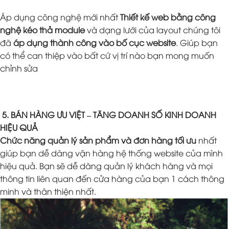
Áp dụng công nghệ mới nhất
Thiết kế web bằng công
nghệ kéo thả module
và dạng lưới của layout chúng tôi
đã
áp dụng thành công vào bố cục website
. Giúp bạn
có thể can thiệp vào bất cứ vị trí nào bạn mong muốn
chỉnh sửa
5. BÁN HÀNG ƯU VIỆT – TĂNG DOANH SỐ KINH DOANH
HIỆU QUẢ
Chức năng quản lý sản phẩm và đơn hàng tối ưu
nhất
giúp bạn dễ dàng vận hàng hệ thống website của mình
hiệu quả. Bạn sẽ dễ dàng quản lý khách hàng và mọi
thông tin liên quan đến cửa hàng của bạn 1 cách thông
minh và thân thiện nhất.