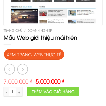
TRANG CHỦ
/
DOANH NGHIỆP
Mẫu Web giới thiệu mái hiên
XEM TRANG WEB THỰC TẾ
Original
Current
7,000,000
₫
5,000,000
₫
price
price
Mẫu Web giới thiệu mái hiên số lượng
was:
is:
THÊM VÀO GIỎ HÀNG
7,000,000 ₫.
5,000,000 ₫.