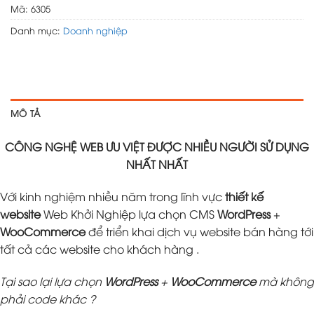
Mã:
6305
Danh mục:
Doanh nghiệp
MÔ TẢ
CÔNG NGHỆ WEB ƯU VIỆT ĐƯỢC NHIỀU NGƯỜI SỬ DỤNG
NHẤT NHẤT
Với kinh nghiệm nhiều năm trong lĩnh vực
thiết kế
website
Web Khởi Nghiệp lựa chọn CMS
WordPress
+
WooCommerce
để triển khai dịch vụ website bán hàng tới
tất cả các website cho khách hàng .
Tại sao lại lựa chọn
WordPress
+
WooCommerce
mà không
phải code khác ?