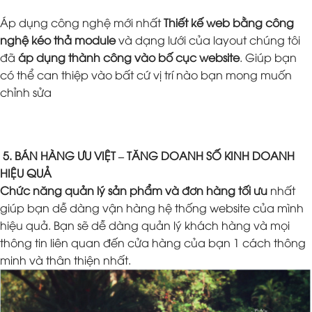
Áp dụng công nghệ mới nhất
Thiết kế web bằng công
nghệ kéo thả module
và dạng lưới của layout chúng tôi
đã
áp dụng thành công vào bố cục website
. Giúp bạn
có thể can thiệp vào bất cứ vị trí nào bạn mong muốn
chỉnh sửa
5. BÁN HÀNG ƯU VIỆT – TĂNG DOANH SỐ KINH DOANH
HIỆU QUẢ
Chức năng quản lý sản phẩm và đơn hàng tối ưu
nhất
giúp bạn dễ dàng vận hàng hệ thống website của mình
hiệu quả. Bạn sẽ dễ dàng quản lý khách hàng và mọi
thông tin liên quan đến cửa hàng của bạn 1 cách thông
minh và thân thiện nhất.