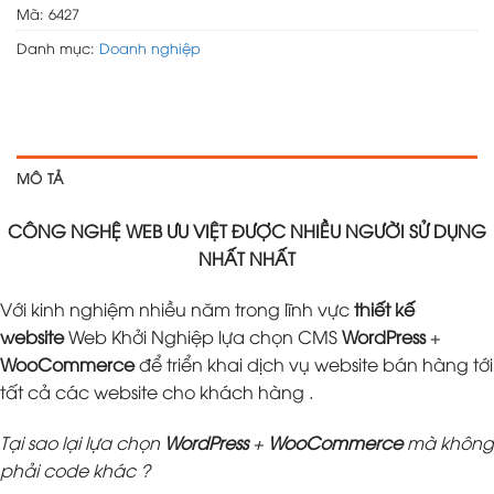
Mã:
6427
Danh mục:
Doanh nghiệp
MÔ TẢ
CÔNG NGHỆ WEB ƯU VIỆT ĐƯỢC NHIỀU NGƯỜI SỬ DỤNG
NHẤT NHẤT
Với kinh nghiệm nhiều năm trong lĩnh vực
thiết kế
website
Web Khởi Nghiệp lựa chọn CMS
WordPress
+
WooCommerce
để triển khai dịch vụ website bán hàng tới
tất cả các website cho khách hàng .
Tại sao lại lựa chọn
WordPress
+
WooCommerce
mà không
phải code khác ?