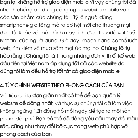
bạn lại không hỗ trợ giao diện mobile
.Vì vậy chúng tôi đã
nhanh chóng áp dụng công nghệ website mobile vào
các sản phầm của chúng tôi ! Tỷ lệ người dùng
smartphone gia tăng mở ra cơ hội mới cho thương mại
điện tử. Khác với màn hình máy tính, điện thoại là vật ‘bất
ly thân’ của người dùng. Giờ đây, khách hàng có thể lướt
web, tìm kiếm và mua sắm mọi lúc mọi nơi.
Chúng tôi tự
hào rằng : Chúng tôi là 1 trong những đơn vị thiết kế web
đầu tiên tại Việt nam áp dụng tất cả các website do
dúng tôi làm đều hỗ trợ tốt tất cả giao diện mobile
4. TÙY CHỈNH WEBSITE THEO PHONG CÁCH CỦA BẠN
Với tiêu chí là
đơn giản nhất có thể để bạn quản lý
website dễ dàng nhất
, và thực sự chúng tôi đã làm việc
không ngừng 12h đồng hồ mỗi ngày để tạo ra một sản
phẩm đột phá.
Bạn có thể dễ dàng yêu cầu thay đổi màu
sắc, cũng như thay đổi bố cục trang web phù hợp với
phong cách của bạn