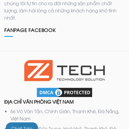
chúng tôi tự tin cho ra đời những sản phẩm chất
lượng, làm hài lòng cả những khách hàng khó tính
nhất.
FANPAGE FACEBOOK
ĐỊA CHỈ VĂN PHÒNG VIỆT NAM
66 Võ Văn Tần, Chính Gián, Thanh Khê, Đà Nẵng,
Việt Nam
132 Nguyễn Đức Trung, Hoà khê, Thanh Khê, Đà
Chat Zalo