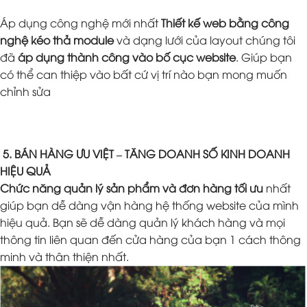
Áp dụng công nghệ mới nhất
Thiết kế web bằng công
nghệ kéo thả module
và dạng lưới của layout chúng tôi
đã
áp dụng thành công vào bố cục website
. Giúp bạn
có thể can thiệp vào bất cứ vị trí nào bạn mong muốn
chỉnh sửa
5. BÁN HÀNG ƯU VIỆT – TĂNG DOANH SỐ KINH DOANH
HIỆU QUẢ
Chức năng quản lý sản phẩm và đơn hàng tối ưu
nhất
giúp bạn dễ dàng vận hàng hệ thống website của mình
hiệu quả. Bạn sẽ dễ dàng quản lý khách hàng và mọi
thông tin liên quan đến cửa hàng của bạn 1 cách thông
minh và thân thiện nhất.