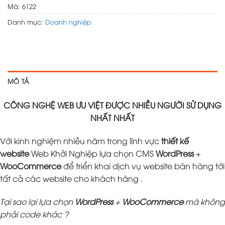
Mã:
6122
Danh mục:
Doanh nghiệp
MÔ TẢ
CÔNG NGHỆ WEB ƯU VIỆT ĐƯỢC NHIỀU NGƯỜI SỬ DỤNG
NHẤT NHẤT
Với kinh nghiệm nhiều năm trong lĩnh vực
thiết kế
website
Web Khởi Nghiệp lựa chọn CMS
WordPress
+
WooCommerce
để triển khai dịch vụ website bán hàng tới
tất cả các website cho khách hàng .
Tại sao lại lựa chọn
WordPress
+
WooCommerce
mà không
phải code khác ?