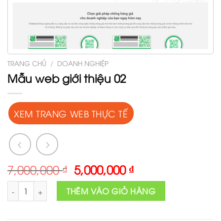
TRANG CHỦ
/
DOANH NGHIỆP
Mẫu web giới thiệu 02
XEM TRANG WEB THỰC TẾ
Original
Current
7,000,000
₫
5,000,000
₫
price
price
Mẫu web giới thiệu 02 số lượng
was:
is:
THÊM VÀO GIỎ HÀNG
7,000,000 ₫.
5,000,000 ₫.