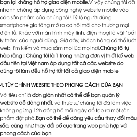
bạn lại không hỗ trợ giao diện mobile
.Vì vậy chúng tôi đã
nhanh chóng áp dụng công nghệ website mobile vào
các sản phầm của chúng tôi ! Tỷ lệ người dùng
smartphone gia tăng mở ra cơ hội mới cho thương mại
điện tử. Khác với màn hình máy tính, điện thoại là vật ‘bất
ly thân’ của người dùng. Giờ đây, khách hàng có thể lướt
web, tìm kiếm và mua sắm mọi lúc mọi nơi.
Chúng tôi tự
hào rằng : Chúng tôi là 1 trong những đơn vị thiết kế web
đầu tiên tại Việt nam áp dụng tất cả các website do
dúng tôi làm đều hỗ trợ tốt tất cả giao diện mobile
4. TÙY CHỈNH WEBSITE THEO PHONG CÁCH CỦA BẠN
Với tiêu chí là
đơn giản nhất có thể để bạn quản lý
website dễ dàng nhất
, và thực sự chúng tôi đã làm việc
không ngừng 12h đồng hồ mỗi ngày để tạo ra một sản
phẩm đột phá.
Bạn có thể dễ dàng yêu cầu thay đổi màu
sắc, cũng như thay đổi bố cục trang web phù hợp với
phong cách của bạn